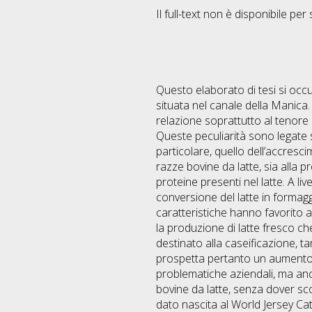
Il full-text non è disponibile per 
Questo elaborato di tesi si occup
situata nel canale della Manica. 
relazione soprattutto al tenore p
Queste peculiarità sono legate s
particolare, quello dell’accresc
razze bovine da latte, sia alla p
proteine presenti nel latte. A li
conversione del latte in formaggio
caratteristiche hanno favorito an
la produzione di latte fresco che
destinato alla caseificazione, 
prospetta pertanto un aumento d
problematiche aziendali, ma anc
bovine da latte, senza dover sco
dato nascita al World Jersey Cat