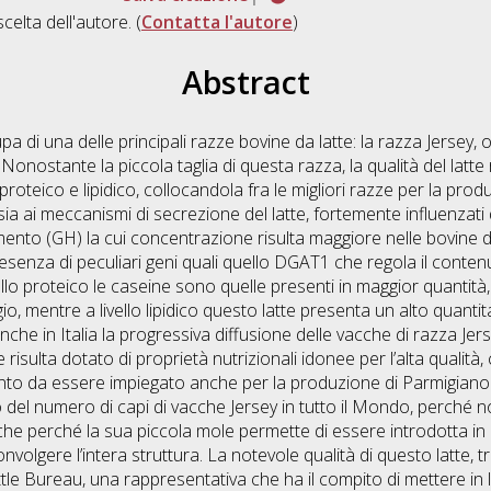
scelta dell'autore. (
Contatta l'autore
)
Abstract
a di una delle principali razze bovine da latte: la razza Jersey, o
Nonostante la piccola taglia di questa razza, la qualità del latte 
roteico e lipidico, collocandola fra le migliori razze per la prod
ia ai meccanismi di secrezione del latte, fortemente influenzati 
imento (GH) la cui concentrazione risulta maggiore nelle bovine di
resenza di peculiari geni quali quello DGAT1 che regola il contenu
vello proteico le caseine sono quelle presenti in maggior quantità
, mentre a livello lipidico questo latte presenta un alto quantitati
che in Italia la progressiva diffusione delle vacche di razza Jers
 risulta dotato di proprietà nutrizionali idonee per l’alta qualità,
tanto da essere impiegato anche per la produzione di Parmigiano 
el numero di capi di vacche Jersey in tutto il Mondo, perché non
he perché la sua piccola mole permette di essere introdotta in a
nvolgere l’intera struttura. La notevole qualità di questo latte, 
tle Bureau, una rappresentativa che ha il compito di mettere in 