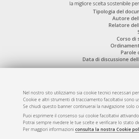
la migliore scelta sostenibile per 
Tipologia del doc
Autore dell
Relatore dell
Corso di 
Ordinament
Parole 
Data di discussione dell
Nel nostro sito utilizziamo sia cookie tecnici necessari per
Cookie e altri strumenti di tracciamento facoltativi sono us
AMS Laure
Atom
Se chiudi questo banner continuerai la navigazione solo c
Servizio i
Rss 1.0
Puoi esprimere il consenso sui cookie facoltativi attivando
Impostazio
Potrai sempre rivedere le tue scelte e verificare lo stato 
Rss 2.0
Informativa
Per maggiori informazioni
consulta la nostra Cookie pol
Condizioni 