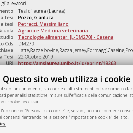
gli allevatori.
umento
Tesi di laurea (Laurea)
a tesi
Pozzo, Gianluca
a tesi
Petracci, Massimiliano
Scuola
Agraria e Medicina veterinaria
studio
Tecnologie alimentari [L-DM270] - Cesena
o Cds
DM270
chiave
Latte,Razze bovine,Razza Jersey,Formaggi,Caseine,Prote
a Tesi
22 Ottobre 2019
URI
https://amslaurea.unibo.it/id/eprint/19263
Gestione del documento:
Questo sito web utilizza i cookie
 il suo funzionamento, sia cookie e altri strumenti di tracciamento faco
ati per analisi statistiche, misure sull'efficacia della comunicazione is
a
on i cookie necessari.
mplementato e gestito da
AlmaDL
 l'opzione in "Personalizza cookie" e, se vuoi, potrai esprimere consens
ni Cookie
dei consensi rientrando nella sezione "Impostazione cookie" del sito.
 sulla privacy
icy
.
d’uso del sito