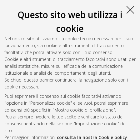
di Bologna, Corso di Studio in
Ingegneria dell'energia elettrica
[LM-DM270]
, Documento full-text non disponibile
Questo sito web utilizza i
Salva citazione
Condividi
Il full-text non è disponibile per scelta dell'autore. (
Contatta
cookie
l'autore
)
Abstract
Nel nostro sito utilizziamo sia cookie tecnici necessari per il suo
funzionamento, sia cookie e altri strumenti di tracciamento
facoltativi che potrai attivare solo con il tuo consenso.
Altri metadati
Cookie e altri strumenti di tracciamento facoltativi sono usati per
analisi statistiche, misure sull'efficacia della comunicazione
Gestione del documento:
istituzionale e analisi dei comportamenti degli utenti.
Se chiudi questo banner continuerai la navigazione solo con i
cookie necessari.
Puoi esprimere il consenso sui cookie facoltativi attivando
Atom
l'opzione in "Personalizza cookie" e, se vuoi, potrai esprimere
Rss 1.0
consensi più specifici in "Mostra cookie di profilazione".
Potrai sempre rivedere le tue scelte e verificare lo stato dei
Rss 2.0
consensi rientrando nella sezione "Impostazione cookie" del
sito.
Per maggiori informazioni
consulta la nostra Cookie policy
.
AMS Laurea