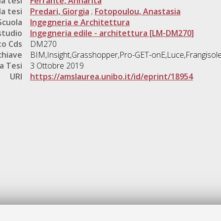
a tesi
Ferrante, Annarita
a tesi
Predari, Giorgia
;
Fotopoulou, Anastasia
Scuola
Ingegneria e Architettura
studio
Ingegneria edile - architettura [LM-DM270]
o Cds
DM270
chiave
BIM,Insight,Grasshopper,Pro-GET-onE,Luce,Frangisol
a Tesi
3 Ottobre 2019
URI
https://amslaurea.unibo.it/id/eprint/18954