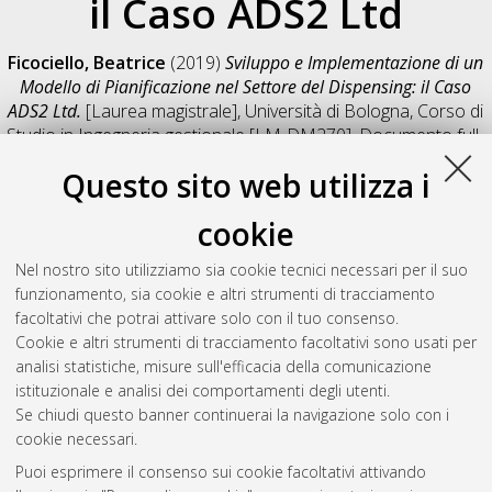
il Caso ADS2 Ltd
Ficociello, Beatrice
(2019)
Sviluppo e Implementazione di un
Modello di Pianificazione nel Settore del Dispensing: il Caso
ADS2 Ltd.
[Laurea magistrale], Università di Bologna, Corso di
Studio in
Ingegneria gestionale [LM-DM270]
, Documento full-
text non disponibile
Questo sito web utilizza i
Salva citazione
Condividi
Il full-text non è disponibile per scelta dell'autore. (
Contatta
cookie
l'autore
)
Abstract
Nel nostro sito utilizziamo sia cookie tecnici necessari per il suo
funzionamento, sia cookie e altri strumenti di tracciamento
facoltativi che potrai attivare solo con il tuo consenso.
Altri metadati
Cookie e altri strumenti di tracciamento facoltativi sono usati per
analisi statistiche, misure sull'efficacia della comunicazione
Gestione del documento:
istituzionale e analisi dei comportamenti degli utenti.
Se chiudi questo banner continuerai la navigazione solo con i
cookie necessari.
Puoi esprimere il consenso sui cookie facoltativi attivando
Atom