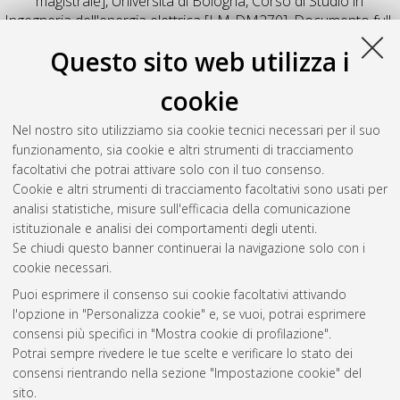
magistrale], Università di Bologna, Corso di Studio in
Ingegneria dell'energia elettrica [LM-DM270]
, Documento full-
text non disponibile
Questo sito web utilizza i
Salva citazione
Condividi
Il full-text non è disponibile per scelta dell'autore. (
Contatta
cookie
l'autore
)
Abstract
Nel nostro sito utilizziamo sia cookie tecnici necessari per il suo
funzionamento, sia cookie e altri strumenti di tracciamento
facoltativi che potrai attivare solo con il tuo consenso.
Altri metadati
Cookie e altri strumenti di tracciamento facoltativi sono usati per
analisi statistiche, misure sull'efficacia della comunicazione
Gestione del documento:
istituzionale e analisi dei comportamenti degli utenti.
Se chiudi questo banner continuerai la navigazione solo con i
cookie necessari.
Puoi esprimere il consenso sui cookie facoltativi attivando
Atom
l'opzione in "Personalizza cookie" e, se vuoi, potrai esprimere
Rss 1.0
consensi più specifici in "Mostra cookie di profilazione".
Potrai sempre rivedere le tue scelte e verificare lo stato dei
Rss 2.0
consensi rientrando nella sezione "Impostazione cookie" del
sito.