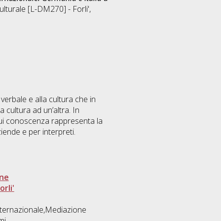
ulturale [L-DM270] - Forli'
,
verbale e alla cultura che in
 cultura ad un’altra. In
a cui conoscenza rappresenta la
iende e per interpreti.
one
rli'
nternazionale,Mediazione
mi