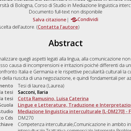
rsità di Bologna, Corso di Studio in
Mediazione linguistica interc
Documento full-text non disponibile
Salva citazione
Condividi
scelta dell'autore. (
Contatta l'autore
)
Abstract
lizzare quegli aspetti legati alla lingua, alla comunicazione non 
o causa di incomprensioni e irritazioni poiché differenti da una
onfronto Italia e Germania e le rispettive peculiarità culturali l
 della riuscita di una negoziazione, e quindi fondamentali per az
umento
Tesi di laurea (Laurea)
a tesi
Sacconi, Ilaria
a tesi
Cotta Ramusino, Luisa Caterina
Scuola
Lingue e Letterature, Traduzione e Interpretazi
studio
Mediazione linguistica interculturale [L-DM270] - Fo
o Cds
DM270
chiave
Competenza interculturale,Comunicazione in ambito i
interculturale,Trattativa commerciale,Interprete,Proble