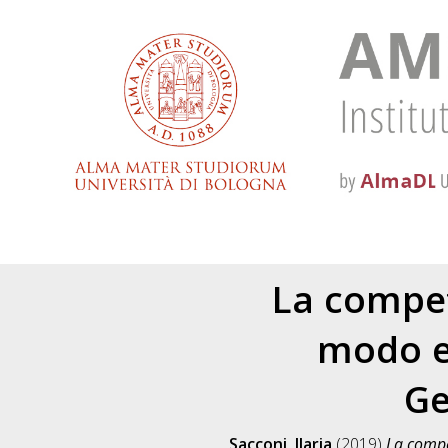
La compet
modo ef
Ge
Sacconi, Ilaria
(2019)
La compe