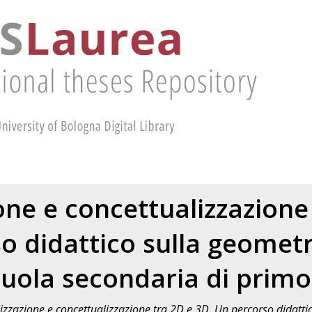
one e concettualizzazione
o didattico sulla geometri
uola secondaria di prim
izzazione e concettualizzazione tra 2D e 3D. Un percorso didatti