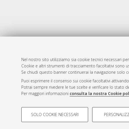
Nel nostro sito utilizziamo sia cookie tecnici necessari per
Cookie e altri strumenti di tracciamento facoltativi sono us
AMS Laure
Atom
Se chiudi questo banner continuerai la navigazione solo c
Servizio i
Rss 1.0
Puoi esprimere il consenso sui cookie facoltativi attivando
Impostazio
Potrai sempre rivedere le tue scelte e verificare lo stato 
Rss 2.0
Informativa
Per maggiori informazioni
consulta la nostra Cookie pol
Condizioni 
COOKIE DI PROFILAZIONE - FACOLTATIVI
SOLO COOKIE NECESSARI
PERSONALIZZ
Si tratta di cookie utilizzati per analizzare le caratteristiche de
© ALMA MATER STUDIORUM - Università d
profili in base al loro comportamento sul sito, per analisi di mark