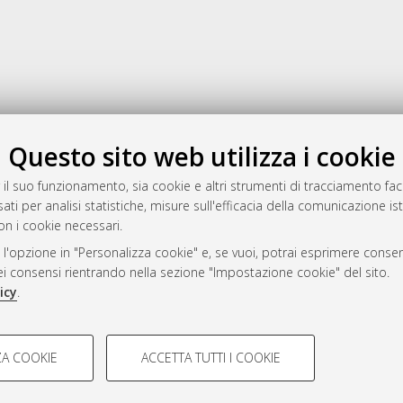
Gestione del documento:
Questo sito web utilizza i cookie
 il suo funzionamento, sia cookie e altri strumenti di tracciamento faco
ati per analisi statistiche, misure sull'efficacia della comunicazione is
a
on i cookie necessari.
mplementato e gestito da
AlmaDL
 l'opzione in "Personalizza cookie" e, se vuoi, potrai esprimere consens
ni Cookie
dei consensi rientrando nella sezione "Impostazione cookie" del sito.
 sulla privacy
icy
.
d’uso del sito
COOKIE TECNICI - NECES
A COOKIE
ACCETTA TUTTI I COOKIE
lla navigazione degli utenti, creare
Si tratta di cookie tecnici utilizzati
i Bologna, 2007-2026.
eting.
salvare le preferenze di navigazion