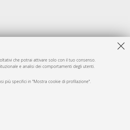
ltativi che potrai attivare solo con il tuo consenso.
tituzionale e analisi dei comportamenti degli utenti.
i più specifici in "Mostra cookie di profilazione".
SARI
, a titolo esemplificativo, per il corretto funzionamento del sito,
e, per il bilanciamento del carico, ottimizzare le prestazioni