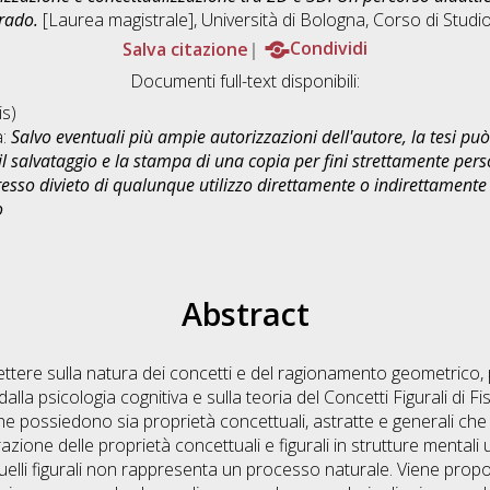
rado.
[Laurea magistrale], Università di Bologna, Corso di Studi
Salva citazione
Condividi
Documenti full-text disponibili:
s)
a:
Salvo eventuali più ampie autorizzazioni dell'autore, la tesi p
il salvataggio e la stampa di una copia per fini strettamente person
sso divieto di qualunque utilizzo direttamente o indirettamente 
o
Abstract
lettere sulla natura dei concetti e del ragionamento geometrico,
 dalla psicologia cognitiva e sulla teoria del Concetti Figurali di 
he possiedono sia proprietà concettuali, astratte e generali che s
azione delle proprietà concettuali e figurali in strutture mental
a quelli figurali non rappresenta un processo naturale. Viene pro