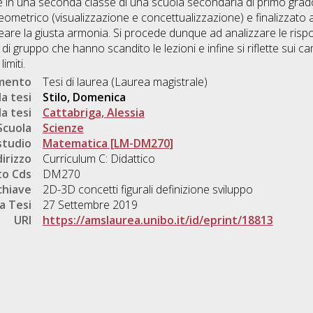
te in una seconda classe di una scuola secondaria di primo grad
metrico (visualizzazione e concettualizzazione) e finalizzato a 
re la giusta armonia. Si procede dunque ad analizzare le rispost
 di gruppo che hanno scandito le lezioni e infine si riflette sui ca
imiti.
umento
Tesi di laurea (Laurea magistrale)
a tesi
Stilo, Domenica
a tesi
Cattabriga, Alessia
Scuola
Scienze
studio
Matematica [LM-DM270]
dirizzo
Curriculum C: Didattico
o Cds
DM270
chiave
2D-3D concetti figurali definizione sviluppo
a Tesi
27 Settembre 2019
URI
https://amslaurea.unibo.it/id/eprint/18813