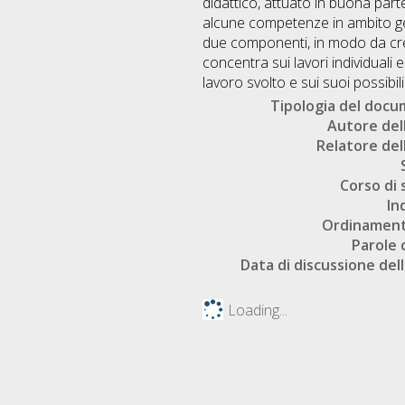
didattico, attuato in buona par
alcune competenze in ambito geo
due componenti, in modo da crea
concentra sui lavori individuali e
lavoro svolto e sui suoi possibili l
Tipologia del doc
Autore dell
Relatore dell
Corso di 
In
Ordinament
Parole 
Data di discussione dell
Loading...