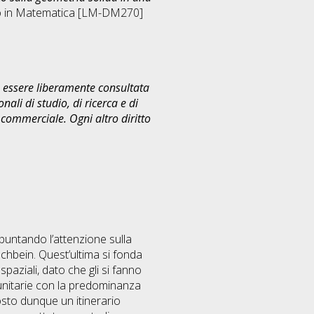
o in
Matematica [LM-DM270]
uò essere liberamente consultata
ali di studio, di ricerca e di
commerciale. Ogni altro diritto
 puntando l’attenzione sulla
Fischbein. Quest’ultima si fonda
paziali, dato che gli si fanno
i unitarie con la predominanza
posto dunque un itinerario