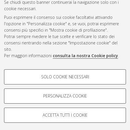
Se chiudi questo banner continuerai la navigazione solo con i
cookie necessari.
Puoi esprimere il consenso sui cookie facoltativi attivando
Atom
l'opzione in "Personalizza cookie" e, se vuoi, potrai esprimere
Rss 1.0
consensi più specifici in "Mostra cookie di profilazione".
Potrai sempre rivedere le tue scelte e verificare lo stato dei
Rss 2.0
consensi rientrando nella sezione "Impostazione cookie" del
sito.
Per maggiori informazioni
consulta la nostra Cookie policy
.
AMS Laurea
Servizio implementato e gestito da
AlmaDL
Impostazioni Cookie
COOKIE DI PROFILAZIONE -
SOLO COOKIE NECESSARI
Informativa sulla privacy
FACOLTATIVI
Condizioni d’uso del sito
Si tratta di cookie utilizzati per analizzare le caratteristiche della
navigazione degli utenti, creare profili in base al loro comportamento
PERSONALIZZA COOKIE
sul sito, per analisi di marketing.
Mostra cookie di profilazione
ACCETTA TUTTI I COOKIE
Google/Youtube Video
© ALMA MATER STUDIORUM - Università di Bologna, 2007-2026.
COOKIE TECNICI - NECESSARI
Facebook