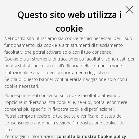
Università di Bologna, Corso di Studio in
Ingegneria
energetica [LM-DM270]
, Documento full-text non disponibile
Questo sito web utilizza i
Salva citazione
Condividi
Il full-text non è disponibile per scelta dell'autore. (
Contatta
cookie
l'autore
)
Abstract
Nel nostro sito utilizziamo sia cookie tecnici necessari per il suo
funzionamento, sia cookie e altri strumenti di tracciamento
facoltativi che potrai attivare solo con il tuo consenso.
Altri metadati
Cookie e altri strumenti di tracciamento facoltativi sono usati per
analisi statistiche, misure sull'efficacia della comunicazione
Gestione del documento:
istituzionale e analisi dei comportamenti degli utenti.
Se chiudi questo banner continuerai la navigazione solo con i
cookie necessari.
Puoi esprimere il consenso sui cookie facoltativi attivando
Atom
l'opzione in "Personalizza cookie" e, se vuoi, potrai esprimere
Rss 1.0
consensi più specifici in "Mostra cookie di profilazione".
Potrai sempre rivedere le tue scelte e verificare lo stato dei
Rss 2.0
consensi rientrando nella sezione "Impostazione cookie" del
sito.
Per maggiori informazioni
consulta la nostra Cookie policy
.
AMS Laurea