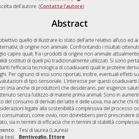
scelta dell'autore. (
Contatta l'autore
)
Abstract
ttivo quello di illustrare lo stato dell'arte relativo all’uso ed ai d
alternativi, di origine non animale. Confrontando i risultati ottenu
eglio capire quali, fra i prodotti di origine non animale attualmente 
idi sostituti di quelli più tradizionalmente utilizzati. Si sono pe
anti l'efficacia tecnologica di coadiuvanti quali le proteine deriva
unghi. Per ognuno di essi sono riportati, inoltre, eventuali effetti s
 valutazioni di tipo sensoriale. L’interesse per questi coadiuvant
 (ma anche di produttori) che desiderano, per esigenze salutis
tenuto senza l’utilizzo di materie prima animali. Sono in aumento,
to del consumo di derivati del latte e delle uova, ma anche chi ri
nsiderazioni legate alla sostenibilità complessiva del processo od
ti consumatori, come ovvio, non dovrebbero però prescindere dall
to, sia in termini di efficacia che in termini di stabilità compless
umento
Tesi di laurea (Laurea)
a tesi
Bentivoglio, Ettore