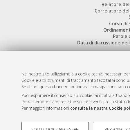
Relatore dell
Correlatore dell
Corso di 
Ordinament
Parole 
Data di discussione dell
Nel nostro sito utilizziamo sia cookie tecnici necessari per
Cookie e altri strumenti di tracciamento facoltativi sono us
AMS Laure
Atom
Se chiudi questo banner continuerai la navigazione solo c
Servizio i
Rss 1.0
Puoi esprimere il consenso sui cookie facoltativi attivando
Impostazio
Potrai sempre rivedere le tue scelte e verificare lo stato 
Rss 2.0
Informativa
Per maggiori informazioni
consulta la nostra Cookie pol
Condizioni 
COOKIE DI PROFILAZIONE - FACOLTATIVI
SOLO COOKIE NECESSARI
PERSONALIZZ