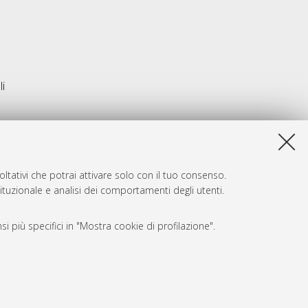
li
ltativi che potrai attivare solo con il tuo consenso.
tituzionale e analisi dei comportamenti degli utenti.
i più specifici in "Mostra cookie di profilazione".
SARI