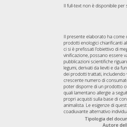
Il full-text non è disponibile per 
Il presente elaborato ha come obie
prodotti enologici chiarificanti 
ci si è prefissati l’obiettivo di m
vinificazione, possano essere val
pubblicazioni scientifiche riguard
legumi, derivati da lieviti e da f
dei prodotti trattati, includendo
crescente numero di consumatori
poter disporre di un prodotto ot
quali lamentano allergie a segui
propri acquisti sulla base di co
animalista. Le esigenze di ques
coadiuvante alternativo individua
Tipologia del doc
Autore dell