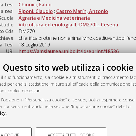
a tesi
Chinnici, Fabio
a tesi
Riponi, Claudio
;
Castro Marín, Antonio
Scuola
Agraria e Medicina veterinaria
studio
Viticoltura ed enologia [L-DM270] - Cesena
o Cds
DM270
chiave
chiarifica,proteine non animali,vino,coadiuvanti,polifeno
a Tesi
18 Luglio 2019
URI
https://amslaurea.unibo.it/id/eprint/18536
Gestione del documento:
Questo sito web utilizza i cookie
 il suo funzionamento, sia cookie e altri strumenti di tracciamento faco
ati per analisi statistiche, misure sull'efficacia della comunicazione is
a
on i cookie necessari.
mplementato e gestito da
AlmaDL
 l'opzione in "Personalizza cookie" e, se vuoi, potrai esprimere consens
ni Cookie
dei consensi rientrando nella sezione "Impostazione cookie" del sito.
 sulla privacy
icy
.
d’uso del sito
COOKIE TECNICI - NECES
A COOKIE
ACCETTA TUTTI I COOKIE