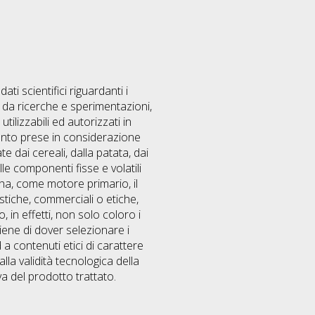
ati scientifici riguardanti i
ti da ricerche e sperimentazioni,
utilizzabili ed autorizzati in
rtanto prese in considerazione
te dai cereali, dalla patata, dai
ulle componenti fisse e volatili
i ha, come motore primario, il
tiche, commerciali o etiche,
 in effetti, non solo coloro i
tiene di dover selezionare i
 a contenuti etici di carattere
a validità tecnologica della
iva del prodotto trattato.