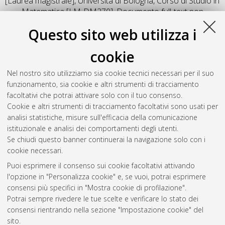
[Laurea magistrale], Università di Bologna, Corso di Studio in
Matematica [LM-DM270]
, Documento full-text non
disponibile
Questo sito web utilizza i
Salva citazione
Condividi
Il full-text non è disponibile per scelta dell'autore. (
Contatta
cookie
l'autore
)
Abstract
Nel nostro sito utilizziamo sia cookie tecnici necessari per il suo
funzionamento, sia cookie e altri strumenti di tracciamento
facoltativi che potrai attivare solo con il tuo consenso.
Altri metadati
Cookie e altri strumenti di tracciamento facoltativi sono usati per
analisi statistiche, misure sull'efficacia della comunicazione
Gestione del documento:
istituzionale e analisi dei comportamenti degli utenti.
Se chiudi questo banner continuerai la navigazione solo con i
cookie necessari.
Puoi esprimere il consenso sui cookie facoltativi attivando
Atom
l'opzione in "Personalizza cookie" e, se vuoi, potrai esprimere
Rss 1.0
consensi più specifici in "Mostra cookie di profilazione".
Potrai sempre rivedere le tue scelte e verificare lo stato dei
Rss 2.0
consensi rientrando nella sezione "Impostazione cookie" del
sito.