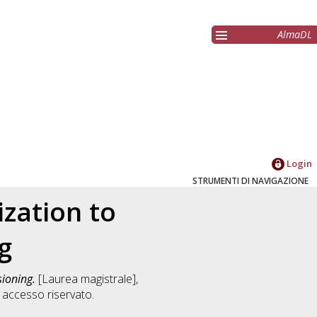
AlmaDL
Login
STRUMENTI DI NAVIGAZIONE
zation to
g
sioning.
[Laurea magistrale],
accesso riservato.