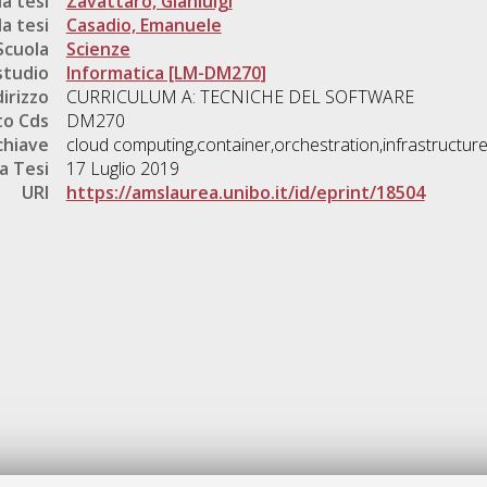
a tesi
Zavattaro, Gianluigi
a tesi
Casadio, Emanuele
Scuola
Scienze
studio
Informatica [LM-DM270]
dirizzo
CURRICULUM A: TECNICHE DEL SOFTWARE
o Cds
DM270
chiave
cloud computing,container,orchestration,infrastructure
a Tesi
17 Luglio 2019
URI
https://amslaurea.unibo.it/id/eprint/18504