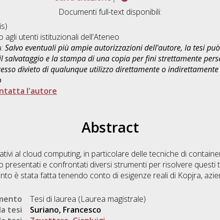
Documenti full-text disponibili:
s)
o agli utenti istituzionali dell'Ateneo
a:
Salvo eventuali più ampie autorizzazioni dell'autore, la tesi p
il salvataggio e la stampa di una copia per fini strettamente person
sso divieto di qualunque utilizzo direttamente o indirettamente 
o
ntatta l'autore
Abstract
ativi al cloud computing, in particolare delle tecniche di contai
o presentati e confrontati diversi strumenti per risolvere questi t
to è stata fatta tenendo conto di esigenze reali di Kopjra, aziend
umento
Tesi di laurea (Laurea magistrale)
a tesi
Suriano, Francesco