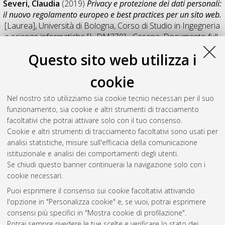
Severi, Claudia
(2019)
Privacy e protezione dei dati personali:
il nuovo regolamento europeo e best practices per un sito web.
[Laurea], Università di Bologna, Corso di Studio in
Ingegneria
e scienze informatiche [L-DM270] - Cesena
, Documento full-
text non disponibile
Questo sito web utilizza i
Salva citazione
Condividi
Il full-text non è disponibile per scelta dell'autore. (
Contatta
cookie
l'autore
)
Abstract
Nel nostro sito utilizziamo sia cookie tecnici necessari per il suo
funzionamento, sia cookie e altri strumenti di tracciamento
facoltativi che potrai attivare solo con il tuo consenso.
Altri metadati
Cookie e altri strumenti di tracciamento facoltativi sono usati per
analisi statistiche, misure sull'efficacia della comunicazione
Gestione del documento:
istituzionale e analisi dei comportamenti degli utenti.
Se chiudi questo banner continuerai la navigazione solo con i
cookie necessari.
Puoi esprimere il consenso sui cookie facoltativi attivando
Atom
l'opzione in "Personalizza cookie" e, se vuoi, potrai esprimere
Rss 1.0
consensi più specifici in "Mostra cookie di profilazione".
Potrai sempre rivedere le tue scelte e verificare lo stato dei