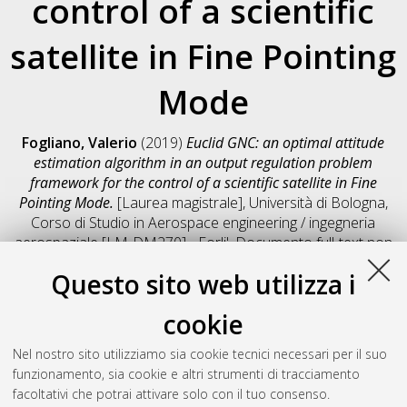
control of a scientific
satellite in Fine Pointing
Mode
Fogliano, Valerio
(2019)
Euclid GNC: an optimal attitude
estimation algorithm in an output regulation problem
framework for the control of a scientific satellite in Fine
Pointing Mode.
[Laurea magistrale], Università di Bologna,
Corso di Studio in
Aerospace engineering / ingegneria
aerospaziale [LM-DM270] - Forli'
, Documento full-text non
disponibile
Questo sito web utilizza i
Salva citazione
Condividi
Il full-text non è disponibile per scelta dell'autore. (
Contatta
cookie
l'autore
)
Abstract
Nel nostro sito utilizziamo sia cookie tecnici necessari per il suo
funzionamento, sia cookie e altri strumenti di tracciamento
facoltativi che potrai attivare solo con il tuo consenso.
Altri metadati