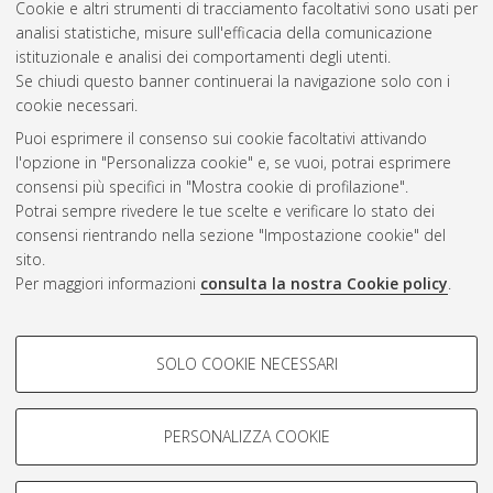
Cookie e altri strumenti di tracciamento facoltativi sono usati per
analisi statistiche, misure sull'efficacia della comunicazione
Gestione del documento:
istituzionale e analisi dei comportamenti degli utenti.
Se chiudi questo banner continuerai la navigazione solo con i
cookie necessari.
Puoi esprimere il consenso sui cookie facoltativi attivando
Atom
l'opzione in "Personalizza cookie" e, se vuoi, potrai esprimere
Rss 1.0
consensi più specifici in "Mostra cookie di profilazione".
Potrai sempre rivedere le tue scelte e verificare lo stato dei
Rss 2.0
consensi rientrando nella sezione "Impostazione cookie" del
sito.
Per maggiori informazioni
consulta la nostra Cookie policy
.
AMS Laurea
Servizio implementato e gestito da
AlmaDL
Impostazioni Cookie
COOKIE DI PROFILAZIONE -
SOLO COOKIE NECESSARI
Informativa sulla privacy
FACOLTATIVI
Condizioni d’uso del sito
Si tratta di cookie utilizzati per analizzare le caratteristiche della
navigazione degli utenti, creare profili in base al loro comportamento
PERSONALIZZA COOKIE
sul sito, per analisi di marketing.
Mostra cookie di profilazione