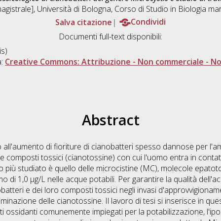
gistrale], Università di Bologna, Corso di Studio in
Biologia ma
Salva citazione
Condividi
Documenti full-text disponibili:
s)
a:
Creative Commons: Attribuzione - Non commerciale - Non
Abstract
ito all'aumento di fioriture di cianobatteri spesso dannose per l'
composti tossici (cianotossine) con cui l'uomo entra in contat
po più studiato è quello delle microcistine (MC), molecole epatoto
mo di 1,0 µg/L nelle acque potabili. Per garantire la qualità dell
batteri e dei loro composti tossici negli invasi d'approvvigiona
liminazione delle cianotossine. Il lavoro di tesi si inserisce in qu
ti ossidanti comunemente impiegati per la potabilizzazione, l'ipoc