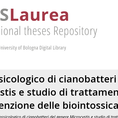
sicologico di cianobatter
tis e studio di trattamen
enzione delle biointossica
tossicologico di cianobatteri del genere Microcystis e studio di tr