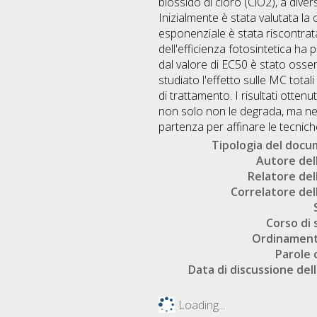
biossido di cloro (ClO2), a div
Inizialmente è stata valutata la 
esponenziale è stata riscontrat
dell'efficienza fotosintetica ha p
dal valore di EC50 è stato osser
studiato l'effetto sulle MC total
di trattamento. I risultati otte
non solo non le degrada, ma ne 
partenza per affinare le tecnich
Tipologia del doc
Autore dell
Relatore dell
Correlatore dell
Corso di 
Ordinament
Parole 
Data di discussione dell
Loading...