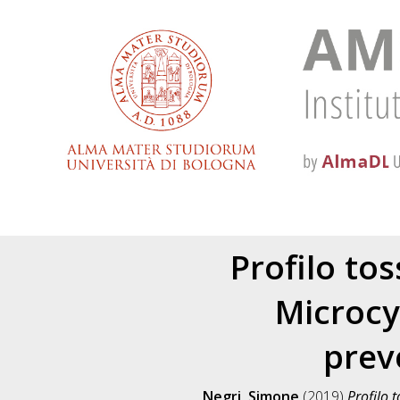
Profilo tos
Microcys
prev
Negri, Simone
(2019)
Profilo 