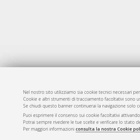
Nel nostro sito utilizziamo sia cookie tecnici necessari per
Cookie e altri strumenti di tracciamento facoltativi sono us
AMS Laure
Atom
Se chiudi questo banner continuerai la navigazione solo c
Servizio i
Rss 1.0
Puoi esprimere il consenso sui cookie facoltativi attivando
Impostazio
Potrai sempre rivedere le tue scelte e verificare lo stato 
Rss 2.0
Informativa
Per maggiori informazioni
consulta la nostra Cookie pol
Condizioni 