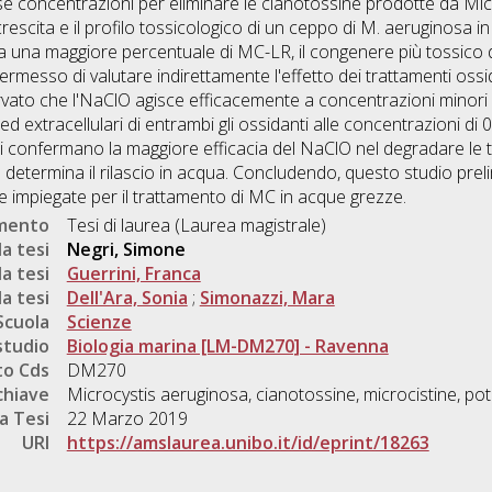
erse concentrazioni per eliminare le cianotossine prodotte da Mi
crescita e il profilo tossicologico di un ceppo di M. aeruginosa in
a una maggiore percentuale di MC-LR, il congenere più tossico di
ermesso di valutare indirettamente l'effetto dei trattamenti ossidan
vato che l'NaClO agisce efficacemente a concentrazioni minori ri
i ed extracellulari di entrambi gli ossidanti alle concentrazioni d
nuti confermano la maggiore efficacia del NaClO nel degradare le 
determina il rilascio in acqua. Concludendo, questo studio prel
e impiegate per il trattamento di MC in acque grezze.
umento
Tesi di laurea (Laurea magistrale)
a tesi
Negri, Simone
a tesi
Guerrini, Franca
a tesi
Dell'Ara, Sonia
;
Simonazzi, Mara
Scuola
Scienze
studio
Biologia marina [LM-DM270] - Ravenna
o Cds
DM270
chiave
Microcystis aeruginosa, cianotossine, microcistine, pot
a Tesi
22 Marzo 2019
URI
https://amslaurea.unibo.it/id/eprint/18263