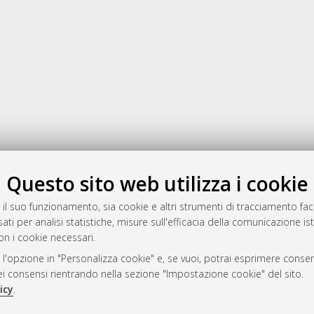
Gestione del documento:
Questo sito web utilizza i cookie
 il suo funzionamento, sia cookie e altri strumenti di tracciamento faco
ati per analisi statistiche, misure sull'efficacia della comunicazione is
a
on i cookie necessari.
mplementato e gestito da
AlmaDL
 l'opzione in "Personalizza cookie" e, se vuoi, potrai esprimere consens
ni Cookie
dei consensi rientrando nella sezione "Impostazione cookie" del sito.
 sulla privacy
icy
.
d’uso del sito