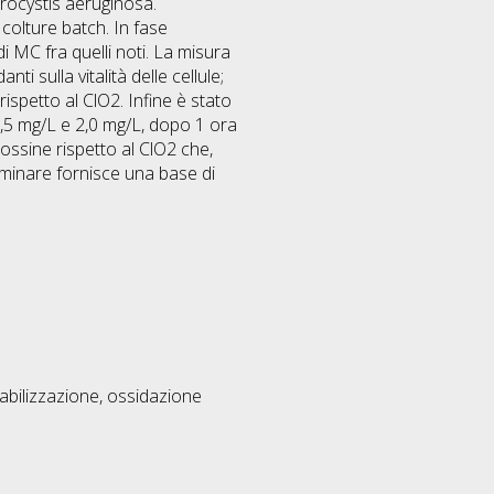
crocystis aeruginosa.
 colture batch. In fase
 MC fra quelli noti. La misura
ti sulla vitalità delle cellule;
spetto al ClO2. Infine è stato
i 0,5 mg/L e 2,0 mg/L, dopo 1 ora
tossine rispetto al ClO2 che,
iminare fornisce una base di
abilizzazione, ossidazione