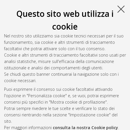
Bologna, Corso di Studio in
Ingegneria meccanica [L-DM270]
- Forli'
, Documento full-text non disponibile
Questo sito web utilizza i
Salva citazione
Condividi
Il full-text non è disponibile per scelta dell'autore. (
Contatta
cookie
l'autore
)
Abstract
Nel nostro sito utilizziamo sia cookie tecnici necessari per il suo
funzionamento, sia cookie e altri strumenti di tracciamento
facoltativi che potrai attivare solo con il tuo consenso.
Altri metadati
Cookie e altri strumenti di tracciamento facoltativi sono usati per
analisi statistiche, misure sull'efficacia della comunicazione
Gestione del documento:
istituzionale e analisi dei comportamenti degli utenti.
Se chiudi questo banner continuerai la navigazione solo con i
cookie necessari.
Puoi esprimere il consenso sui cookie facoltativi attivando
Atom
l'opzione in "Personalizza cookie" e, se vuoi, potrai esprimere
Rss 1.0
consensi più specifici in "Mostra cookie di profilazione".
Potrai sempre rivedere le tue scelte e verificare lo stato dei
Rss 2.0
consensi rientrando nella sezione "Impostazione cookie" del
sito.
Per maggiori informazioni
consulta la nostra Cookie policy
.
AMS Laurea