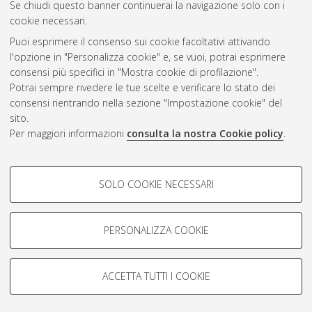
Se chiudi questo banner continuerai la navigazione solo con i
cookie necessari.
Puoi esprimere il consenso sui cookie facoltativi attivando
Atom
l'opzione in "Personalizza cookie" e, se vuoi, potrai esprimere
Rss 1.0
consensi più specifici in "Mostra cookie di profilazione".
Potrai sempre rivedere le tue scelte e verificare lo stato dei
Rss 2.0
consensi rientrando nella sezione "Impostazione cookie" del
sito.
Per maggiori informazioni
consulta la nostra Cookie policy
.
AMS Laurea
Servizio implementato e gestito da
AlmaDL
Impostazioni Cookie
COOKIE DI PROFILAZIONE -
SOLO COOKIE NECESSARI
Informativa sulla privacy
FACOLTATIVI
Condizioni d’uso del sito
Si tratta di cookie utilizzati per analizzare le caratteristiche della
navigazione degli utenti, creare profili in base al loro comportamento
PERSONALIZZA COOKIE
sul sito, per analisi di marketing.
Mostra cookie di profilazione
ACCETTA TUTTI I COOKIE
Google/Youtube Video
© ALMA MATER STUDIORUM - Università di Bologna, 2007-2026.
COOKIE TECNICI - NECESSARI
Facebook