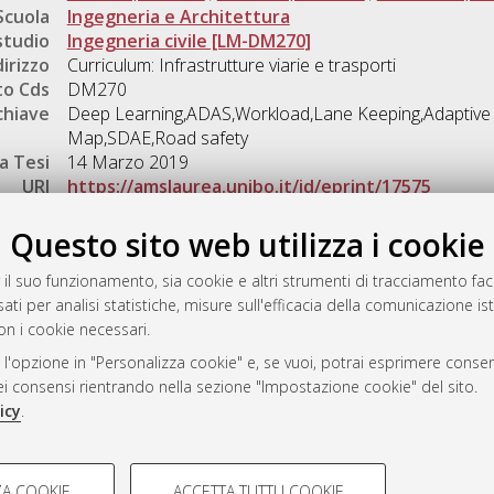
Scuola
Ingegneria e Architettura
studio
Ingegneria civile [LM-DM270]
dirizzo
Curriculum: Infrastrutture viarie e trasporti
o Cds
DM270
chiave
Deep Learning,ADAS,Workload,Lane Keeping,Adaptive C
Map,SDAE,Road safety
a Tesi
14 Marzo 2019
URI
https://amslaurea.unibo.it/id/eprint/17575
Gestione del documento:
Questo sito web utilizza i cookie
 il suo funzionamento, sia cookie e altri strumenti di tracciamento faco
ati per analisi statistiche, misure sull'efficacia della comunicazione is
a
on i cookie necessari.
mplementato e gestito da
AlmaDL
 l'opzione in "Personalizza cookie" e, se vuoi, potrai esprimere consens
ni Cookie
dei consensi rientrando nella sezione "Impostazione cookie" del sito.
 sulla privacy
icy
.
d’uso del sito
COOKIE TECNICI - NECES
A COOKIE
ACCETTA TUTTI I COOKIE