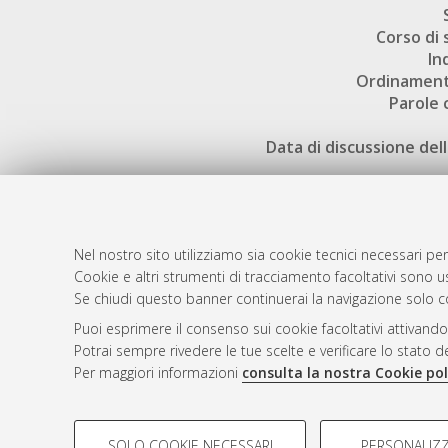
Corso di 
In
Ordinament
Parole 
Data di discussione dell
Nel nostro sito utilizziamo sia cookie tecnici necessari per
Cookie e altri strumenti di tracciamento facoltativi sono us
AMS Laure
Atom
Se chiudi questo banner continuerai la navigazione solo c
Servizio i
Rss 1.0
Puoi esprimere il consenso sui cookie facoltativi attivando
Impostazio
Potrai sempre rivedere le tue scelte e verificare lo stato 
Rss 2.0
Informativa
Per maggiori informazioni
consulta la nostra Cookie pol
Condizioni 
COOKIE DI PROFILAZIONE - FACOLTATIVI
SOLO COOKIE NECESSARI
PERSONALIZZ