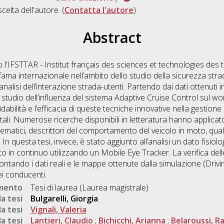
scelta dell'autore. (
Contatta l'autore
)
Abstract
o l'IFSTTAR - Institut français des sciences et technologies des
fama internazionale nell’ambito dello studio della sicurezza strada
analisi dell’interazione strada-utenti. Partendo dai dati ottenuti
 studio dell’influenza del sistema Adaptive Cruise Control sul wo
idabilità e l’efficacia di queste tecniche innovative nella gestione e
ntali. Numerose ricerche disponibili in letteratura hanno applic
inematici, descrittori del comportamento del veicolo in moto, quali
In questa tesi, invece, è stato aggiunto all’analisi un dato fisiolo
to in continuo utilizzando un Mobile Eye Tracker. La verifica del
ntando i dati reali e le mappe ottenute dalla simulazione (Drivi
i conducenti.
umento
Tesi di laurea (Laurea magistrale)
a tesi
Bulgarelli, Giorgia
a tesi
Vignali, Valeria
a tesi
Lantieri, Claudio
;
Bichicchi, Arianna
;
Belaroussi, R