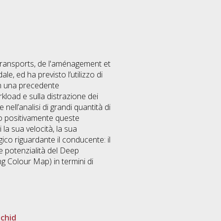
 transports, de l'aménagement et
le, ed ha previsto l’utilizzo di
 in una precedente
rkload e sulla distrazione dei
 nell’analisi di grandi quantità di
ato positivamente queste
 la sua velocità, la sua
gico riguardante il conducente: il
le potenzialità del Deep
ng Colour Map) in termini di
achid