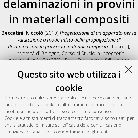
delaminazioni in provini
in materiali compositi
Beccatini, Niccolò
(2019)
Progettazione di un apparato per la
valutazione a modo misto della propagazione di
delaminazioni in provini in materiali compositi.
[Laurea],
Università di Bologna, Corso di Studio in
Ingegneria
aerospaziale [L-DM270] - Forli'
, Documento full-text non
disponibile
Questo sito web utilizza i
Salva citazione
Condividi
Il full-text non è disponibile per scelta dell'autore. (
Contatta
cookie
l'autore
)
Abstract
Nel nostro sito utilizziamo sia cookie tecnici necessari per il suo
funzionamento, sia cookie e altri strumenti di tracciamento
facoltativi che potrai attivare solo con il tuo consenso.
Altri metadati
Cookie e altri strumenti di tracciamento facoltativi sono usati per
analisi statistiche, misure sull'efficacia della comunicazione
Gestione del documento:
istituzionale e analisi dei comportamenti degli utenti.