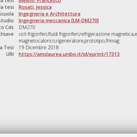
a tesi
Melino, Francesco
a tesi
Rosati, Jessica
Scuola
Ingegneria e Architettura
studio
Ingegneria meccanica [LM-DM270]
o Cds
DM270
chiave
cicli frigoriferi,fluidi frigoriferi,refrigerazione magnetica,
magnetocalorico,rigeneratore,prototipo,frimag
a Tesi
19 Dicembre 2018
URI
https://amslaurea.unibo.it/id/eprint/17313