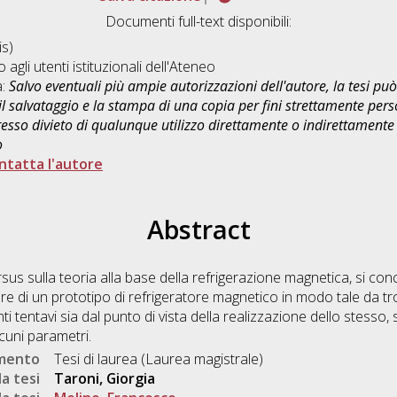
Documenti full-text disponibili:
s)
o agli utenti istituzionali dell'Ateneo
a:
Salvo eventuali più ampie autorizzazioni dell'autore, la tesi p
il salvataggio e la stampa di una copia per fini strettamente person
sso divieto di qualunque utilizzo direttamente o indirettamente 
o
ntatta l'autore
Abstract
us sulla teoria alla base della refrigerazione magnetica, si conce
re di un prototipo di refrigeratore magnetico in modo tale da trov
ti tentavi sia dal punto di vista della realizzazione dello stesso, s
alcuni parametri.
umento
Tesi di laurea (Laurea magistrale)
a tesi
Taroni, Giorgia