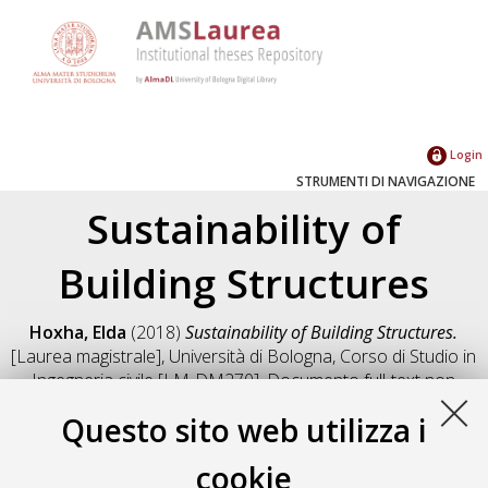
Login
STRUMENTI DI NAVIGAZIONE
Sustainability of
Building Structures
Hoxha, Elda
(2018)
Sustainability of Building Structures.
[Laurea magistrale], Università di Bologna, Corso di Studio in
Ingegneria civile [LM-DM270]
, Documento full-text non
disponibile
Questo sito web utilizza i
Salva citazione
Condividi
Il full-text non è disponibile per scelta dell'autore. (
Contatta
cookie
l'autore
)