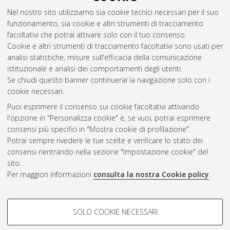
Abstract
Nel nostro sito utilizziamo sia cookie tecnici necessari per il suo
funzionamento, sia cookie e altri strumenti di tracciamento
facoltativi che potrai attivare solo con il tuo consenso.
Altri metadati
Cookie e altri strumenti di tracciamento facoltativi sono usati per
analisi statistiche, misure sull'efficacia della comunicazione
Gestione del documento:
istituzionale e analisi dei comportamenti degli utenti.
Se chiudi questo banner continuerai la navigazione solo con i
cookie necessari.
Puoi esprimere il consenso sui cookie facoltativi attivando
Atom
l'opzione in "Personalizza cookie" e, se vuoi, potrai esprimere
Rss 1.0
consensi più specifici in "Mostra cookie di profilazione".
Potrai sempre rivedere le tue scelte e verificare lo stato dei
Rss 2.0
consensi rientrando nella sezione "Impostazione cookie" del
sito.
Per maggiori informazioni
consulta la nostra Cookie policy
.
AMS Laurea
Servizio implementato e gestito da
AlmaDL
Impostazioni Cookie
COOKIE DI PROFILAZIONE -
SOLO COOKIE NECESSARI
Informativa sulla privacy
FACOLTATIVI
Condizioni d’uso del sito