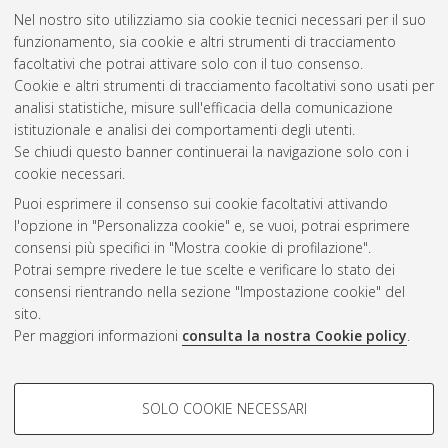
Nel nostro sito utilizziamo sia cookie tecnici necessari per il suo
funzionamento, sia cookie e altri strumenti di tracciamento
facoltativi che potrai attivare solo con il tuo consenso.
Cookie e altri strumenti di tracciamento facoltativi sono usati per
analisi statistiche, misure sull'efficacia della comunicazione
Gestione del documento:
istituzionale e analisi dei comportamenti degli utenti.
Se chiudi questo banner continuerai la navigazione solo con i
cookie necessari.
Puoi esprimere il consenso sui cookie facoltativi attivando
Atom
l'opzione in "Personalizza cookie" e, se vuoi, potrai esprimere
Rss 1.0
consensi più specifici in "Mostra cookie di profilazione".
Potrai sempre rivedere le tue scelte e verificare lo stato dei
Rss 2.0
consensi rientrando nella sezione "Impostazione cookie" del
sito.
Per maggiori informazioni
consulta la nostra Cookie policy
.
AMS Laurea
Servizio implementato e gestito da
AlmaDL
Impostazioni Cookie
COOKIE DI PROFILAZIONE -
SOLO COOKIE NECESSARI
Informativa sulla privacy
FACOLTATIVI
Condizioni d’uso del sito