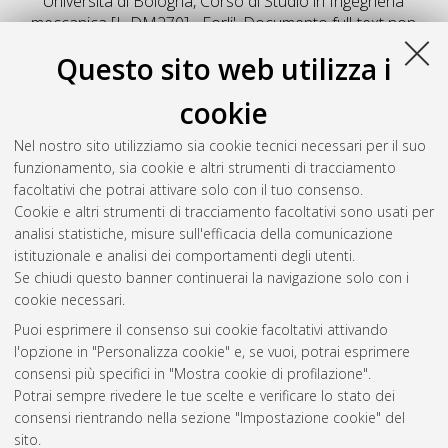
Università di Bologna, Corso di Studio in
Ingegneria
meccanica [L-DM270] - Forli'
, Documento full-text non
disponibile
Questo sito web utilizza i
Salva citazione
Condividi
Il full-text non è disponibile per scelta dell'autore. (
Contatta
cookie
l'autore
)
Abstract
Nel nostro sito utilizziamo sia cookie tecnici necessari per il suo
funzionamento, sia cookie e altri strumenti di tracciamento
facoltativi che potrai attivare solo con il tuo consenso.
Altri metadati
Cookie e altri strumenti di tracciamento facoltativi sono usati per
analisi statistiche, misure sull'efficacia della comunicazione
Gestione del documento:
istituzionale e analisi dei comportamenti degli utenti.
Se chiudi questo banner continuerai la navigazione solo con i
cookie necessari.
Puoi esprimere il consenso sui cookie facoltativi attivando
Atom
l'opzione in "Personalizza cookie" e, se vuoi, potrai esprimere
Rss 1.0
consensi più specifici in "Mostra cookie di profilazione".
Potrai sempre rivedere le tue scelte e verificare lo stato dei
Rss 2.0
consensi rientrando nella sezione "Impostazione cookie" del
sito.