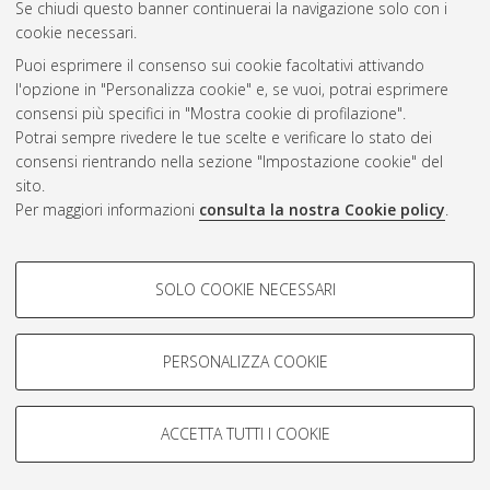
Se chiudi questo banner continuerai la navigazione solo con i
cookie necessari.
Puoi esprimere il consenso sui cookie facoltativi attivando
Atom
l'opzione in "Personalizza cookie" e, se vuoi, potrai esprimere
Rss 1.0
consensi più specifici in "Mostra cookie di profilazione".
Potrai sempre rivedere le tue scelte e verificare lo stato dei
Rss 2.0
consensi rientrando nella sezione "Impostazione cookie" del
sito.
Per maggiori informazioni
consulta la nostra Cookie policy
.
AMS Laurea
Servizio implementato e gestito da
AlmaDL
Impostazioni Cookie
COOKIE DI PROFILAZIONE -
SOLO COOKIE NECESSARI
Informativa sulla privacy
FACOLTATIVI
Condizioni d’uso del sito
Si tratta di cookie utilizzati per analizzare le caratteristiche della
navigazione degli utenti, creare profili in base al loro comportamento
PERSONALIZZA COOKIE
sul sito, per analisi di marketing.
Mostra cookie di profilazione
ACCETTA TUTTI I COOKIE
Google/Youtube Video
© ALMA MATER STUDIORUM - Università di Bologna, 2007-2026.
COOKIE TECNICI - NECESSARI
Facebook