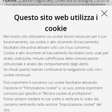
Pipeline.
[Laurea magistrale], Università di Bologna, Corso di
Studio in
Ingegneria chimica e di processo [LM-DM270]
,
Documento full-text non disponibile
Questo sito web utilizza i
Salva citazione
Condividi
Il full-text non è disponibile per scelta dell'autore. (
Contatta
cookie
l'autore
)
Abstract
Nel nostro sito utilizziamo sia cookie tecnici necessari per il suo
funzionamento, sia cookie e altri strumenti di tracciamento
facoltativi che potrai attivare solo con il tuo consenso.
Altri metadati
Cookie e altri strumenti di tracciamento facoltativi sono usati per
analisi statistiche, misure sull'efficacia della comunicazione
Gestione del documento:
istituzionale e analisi dei comportamenti degli utenti.
Se chiudi questo banner continuerai la navigazione solo con i
cookie necessari.
Puoi esprimere il consenso sui cookie facoltativi attivando
Atom
l'opzione in "Personalizza cookie" e, se vuoi, potrai esprimere
Rss 1.0
consensi più specifici in "Mostra cookie di profilazione".
Potrai sempre rivedere le tue scelte e verificare lo stato dei
Rss 2.0
consensi rientrando nella sezione "Impostazione cookie" del
sito.