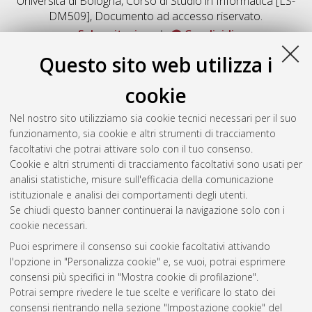
Università di Bologna, Corso di Studio in
Informatica [LS-
DM509]
, Documento ad accesso riservato.
Salva citazione
Condividi
Documenti full-text disponibili:
Questo sito web utilizza i
Documento PDF
cookie
Full-text non accessibile fino al 1 Gennaio 2030.
Download (1MB)
|
Contatta l'autore
Nel nostro sito utilizziamo sia cookie tecnici necessari per il suo
funzionamento, sia cookie e altri strumenti di tracciamento
facoltativi che potrai attivare solo con il tuo consenso.
Altri metadati
Cookie e altri strumenti di tracciamento facoltativi sono usati per
analisi statistiche, misure sull'efficacia della comunicazione
Gestione del documento:
istituzionale e analisi dei comportamenti degli utenti.
Se chiudi questo banner continuerai la navigazione solo con i
cookie necessari.
Puoi esprimere il consenso sui cookie facoltativi attivando
Atom
l'opzione in "Personalizza cookie" e, se vuoi, potrai esprimere
Rss 1.0
consensi più specifici in "Mostra cookie di profilazione".
Potrai sempre rivedere le tue scelte e verificare lo stato dei
Rss 2.0
consensi rientrando nella sezione "Impostazione cookie" del