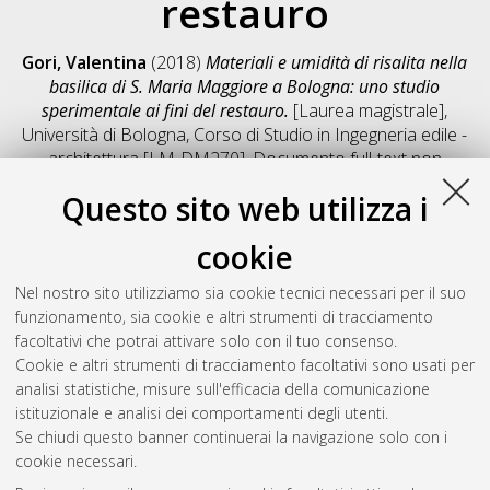
restauro
Gori, Valentina
(2018)
Materiali e umidità di risalita nella
basilica di S. Maria Maggiore a Bologna: uno studio
sperimentale ai fini del restauro.
[Laurea magistrale],
Università di Bologna, Corso di Studio in
Ingegneria edile -
architettura [LM-DM270]
, Documento full-text non
disponibile
Questo sito web utilizza i
Salva citazione
Condividi
Il full-text non è disponibile per scelta dell'autore. (
Contatta
cookie
l'autore
)
Abstract
Nel nostro sito utilizziamo sia cookie tecnici necessari per il suo
funzionamento, sia cookie e altri strumenti di tracciamento
facoltativi che potrai attivare solo con il tuo consenso.
Altri metadati
Cookie e altri strumenti di tracciamento facoltativi sono usati per
analisi statistiche, misure sull'efficacia della comunicazione
Gestione del documento:
istituzionale e analisi dei comportamenti degli utenti.
Se chiudi questo banner continuerai la navigazione solo con i
cookie necessari.