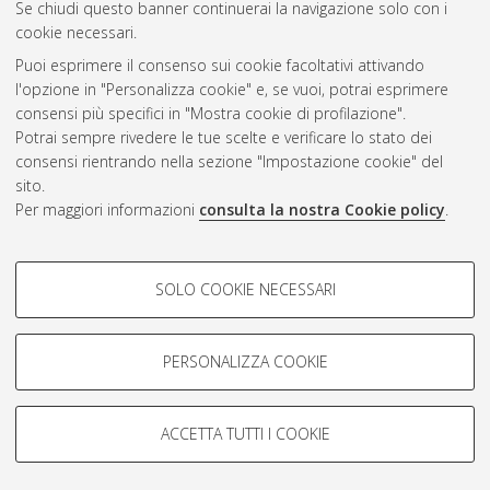
Se chiudi questo banner continuerai la navigazione solo con i
cookie necessari.
Puoi esprimere il consenso sui cookie facoltativi attivando
Atom
l'opzione in "Personalizza cookie" e, se vuoi, potrai esprimere
Rss 1.0
consensi più specifici in "Mostra cookie di profilazione".
Potrai sempre rivedere le tue scelte e verificare lo stato dei
Rss 2.0
consensi rientrando nella sezione "Impostazione cookie" del
sito.
Per maggiori informazioni
consulta la nostra Cookie policy
.
AMS Laurea
Servizio implementato e gestito da
AlmaDL
Impostazioni Cookie
COOKIE DI PROFILAZIONE -
SOLO COOKIE NECESSARI
Informativa sulla privacy
FACOLTATIVI
Condizioni d’uso del sito
Si tratta di cookie utilizzati per analizzare le caratteristiche della
navigazione degli utenti, creare profili in base al loro comportamento
PERSONALIZZA COOKIE
sul sito, per analisi di marketing.
Mostra cookie di profilazione
ACCETTA TUTTI I COOKIE
Google/Youtube Video
© ALMA MATER STUDIORUM - Università di Bologna, 2007-2026.
COOKIE TECNICI - NECESSARI
Facebook