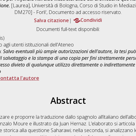
ione.
[Laurea], Università di Bologna, Corso di Studio in
Mediazio
DM270] - Forli'
, Documento ad accesso riservato.
Salva citazione
Condividi
Documenti full-text disponibili:
s)
o agli utenti istituzionali dell'Ateneo
a:
Salvo eventuali più ampie autorizzazioni dell'autore, la tesi p
il salvataggio e la stampa di una copia per fini strettamente person
sso divieto di qualunque utilizzo direttamente o indirettamente 
o
ontatta l'autore
Abstract
zare e proporre la traduzione dallo spagnolo all’italiano dell’alb
alo Moure e illustrato da Juan Hernaz. L’elaborato si articola i
torica alla questione Saharawi; nella seconda, si analizzano le 