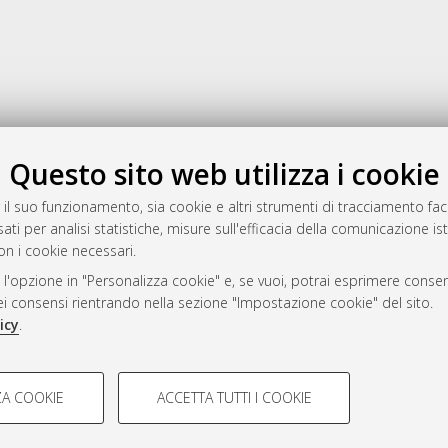
Gestione del documento:
Questo sito web utilizza i cookie
 il suo funzionamento, sia cookie e altri strumenti di tracciamento faco
ati per analisi statistiche, misure sull'efficacia della comunicazione is
a
on i cookie necessari.
mplementato e gestito da
AlmaDL
 l'opzione in "Personalizza cookie" e, se vuoi, potrai esprimere consens
ni Cookie
dei consensi rientrando nella sezione "Impostazione cookie" del sito.
 sulla privacy
icy
.
d’uso del sito
COOKIE TECNICI - NECES
A COOKIE
ACCETTA TUTTI I COOKIE
lla navigazione degli utenti, creare
Si tratta di cookie tecnici utilizzati
i Bologna, 2007-2026.
eting.
salvare le preferenze di navigazion