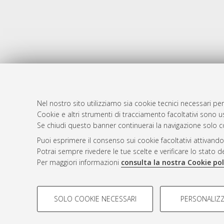
Nel nostro sito utilizziamo sia cookie tecnici necessari per
Cookie e altri strumenti di tracciamento facoltativi sono us
AMS Laure
Atom
Se chiudi questo banner continuerai la navigazione solo c
Servizio i
Rss 1.0
Puoi esprimere il consenso sui cookie facoltativi attivando
Impostazio
Potrai sempre rivedere le tue scelte e verificare lo stato 
Rss 2.0
Informativa
Per maggiori informazioni
consulta la nostra Cookie pol
Condizioni 
COOKIE DI PROFILAZIONE - FACOLTATIVI
SOLO COOKIE NECESSARI
PERSONALIZZ
Si tratta di cookie utilizzati per analizzare le caratteristiche de
© ALMA MATER STUDIORUM - Università d
profili in base al loro comportamento sul sito, per analisi di mark