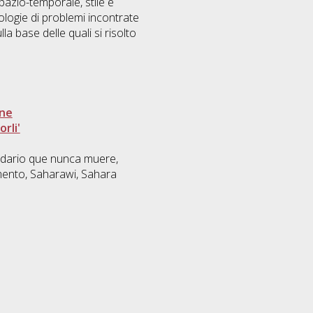
pazio-temporale, stile e
ipologie di problemi incontrate
a base delle quali si risolto
one
rli'
omedario que nunca muere,
mento, Saharawi, Sahara