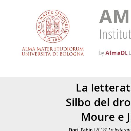
La letterat
Silbo del d
Moure e J
Fiori, Fabio
(2018)
La letterat