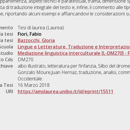
 appartenenza, aspetti tecnici e paratestuali, trama, dimensione s
osta di traduzione integrale del testo e, infine, il commento alle t
e, riportando alcuni esempi e affiancandovi le considerazioni sull
umento
Tesi di laurea (Laurea)
a tesi
Fiori, Fabio
a tesi
Bazzocchi, Gloria
Scuola
Lingue e Letterature, Traduzione e Interpretazi
studio
Mediazione linguistica interculturale [L-DM270] - Fo
o Cds
DM270
chiave
albo illustrato, letteratura per l’infanzia, Silbo del dr
Gonzalo Moure,Juan Hernaz, traduzione, analisi, com
Occidentale.
a Tesi
16 Marzo 2018
URI
https://amslaurea.unibo.it/id/eprint/15511