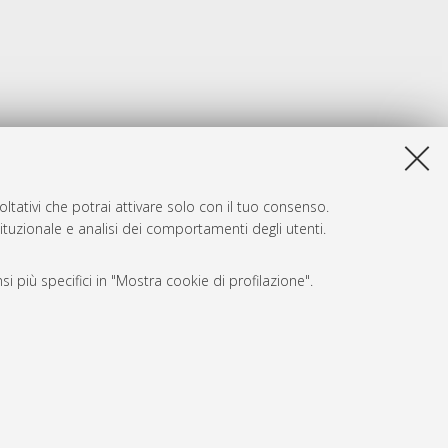
ltativi che potrai attivare solo con il tuo consenso.
tituzionale e analisi dei comportamenti degli utenti.
i più specifici in "Mostra cookie di profilazione".
SARI
, a titolo esemplificativo, per il corretto funzionamento del sito,
e, per il bilanciamento del carico, ottimizzare le prestazioni