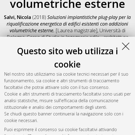
volumetriche esterne
Salvi, Nicola
(2018)
Soluzioni impiantistiche plug-play per la
riqualificazione energetica di edifici esistenti con addizioni
volumetriche esterne.
[Laurea magistrale], Università di
Bologna, Corso di Studio in
Ingegneria edile - architettura
[LM-DM270]
, Documento full-text non disponibile
Questo sito web utilizza i
Salva citazione
Condividi
Il full-text non è disponibile per scelta dell'autore. (
Contatta
cookie
l'autore
)
Abstract
Nel nostro sito utilizziamo sia cookie tecnici necessari per il suo
funzionamento, sia cookie e altri strumenti di tracciamento
facoltativi che potrai attivare solo con il tuo consenso.
Altri metadati
Cookie e altri strumenti di tracciamento facoltativi sono usati per
analisi statistiche, misure sull'efficacia della comunicazione
Gestione del documento:
istituzionale e analisi dei comportamenti degli utenti.
Se chiudi questo banner continuerai la navigazione solo con i
cookie necessari.
Puoi esprimere il consenso sui cookie facoltativi attivando
Atom