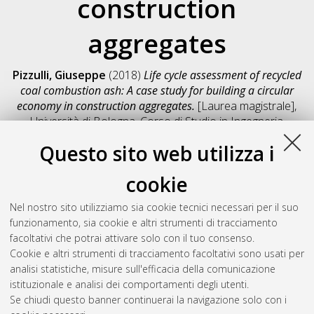
construction
aggregates
Pizzulli, Giuseppe
(2018)
Life cycle assessment of recycled
coal combustion ash: A case study for building a circular
economy in construction aggregates.
[Laurea magistrale],
Università di Bologna, Corso di Studio in
Ingegneria
meccanica [LM-DM270]
, Documento full-text non disponibile
Questo sito web utilizza i
Salva citazione
Condividi
Il full-text non è disponibile per scelta dell'autore. (
Contatta
cookie
l'autore
)
Abstract
Nel nostro sito utilizziamo sia cookie tecnici necessari per il suo
funzionamento, sia cookie e altri strumenti di tracciamento
facoltativi che potrai attivare solo con il tuo consenso.
Altri metadati
Cookie e altri strumenti di tracciamento facoltativi sono usati per
analisi statistiche, misure sull'efficacia della comunicazione
Gestione del documento:
istituzionale e analisi dei comportamenti degli utenti.
Se chiudi questo banner continuerai la navigazione solo con i