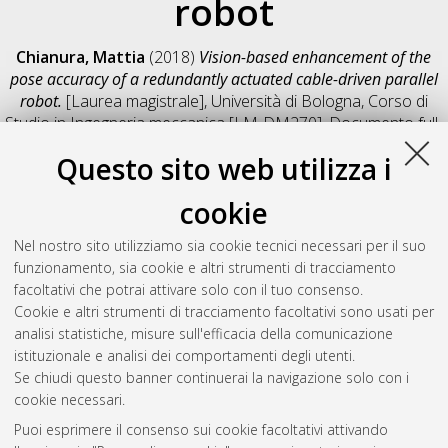
robot
Chianura, Mattia
(2018)
Vision-based enhancement of the
pose accuracy of a redundantly actuated cable-driven parallel
robot.
[Laurea magistrale], Università di Bologna, Corso di
Studio in
Ingegneria meccanica [LM-DM270]
, Documento full-
text non disponibile
Questo sito web utilizza i
Salva citazione
Condividi
Il full-text non è disponibile per scelta dell'autore. (
Contatta
cookie
l'autore
)
Abstract
Nel nostro sito utilizziamo sia cookie tecnici necessari per il suo
funzionamento, sia cookie e altri strumenti di tracciamento
facoltativi che potrai attivare solo con il tuo consenso.
Altri metadati
Cookie e altri strumenti di tracciamento facoltativi sono usati per
analisi statistiche, misure sull'efficacia della comunicazione
Gestione del documento:
istituzionale e analisi dei comportamenti degli utenti.
Se chiudi questo banner continuerai la navigazione solo con i
cookie necessari.
Puoi esprimere il consenso sui cookie facoltativi attivando
Atom