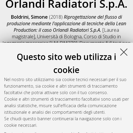
Orlandi Radiatori S.p.A.
Boldrini, Simone
(2018)
Riprogettazione del flusso di
produzione mediante l'applicazione di tecniche della Lean
Production: il caso Orlandi Radiatori S.p.A.
[Laurea
magistrale], Università di Bologna, Corso di Studio in
Ingegneria meccanica [LM-DM270]
, Documento full-text non
disponibile
Questo sito web utilizza i
Salva citazione
Condividi
Il full-text non è disponibile per scelta dell'autore. (
Contatta
cookie
l'autore
)
Abstract
Nel nostro sito utilizziamo sia cookie tecnici necessari per il suo
funzionamento, sia cookie e altri strumenti di tracciamento
facoltativi che potrai attivare solo con il tuo consenso.
Altri metadati
Cookie e altri strumenti di tracciamento facoltativi sono usati per
analisi statistiche, misure sull'efficacia della comunicazione
Gestione del documento:
istituzionale e analisi dei comportamenti degli utenti.
Se chiudi questo banner continuerai la navigazione solo con i
cookie necessari.