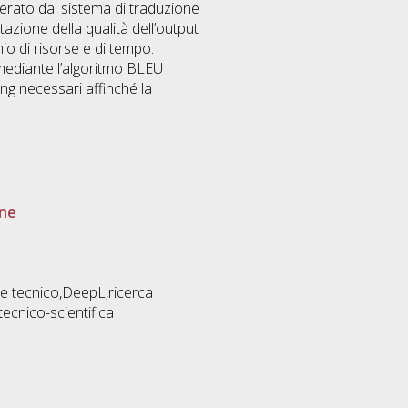
nerato dal sistema di traduzione
azione della qualità dell’output
mio di risorse e di tempo.
 mediante l’algoritmo BLEU
ing necessari affinché la
one
le tecnico,DeepL,ricerca
ecnico-scientifica