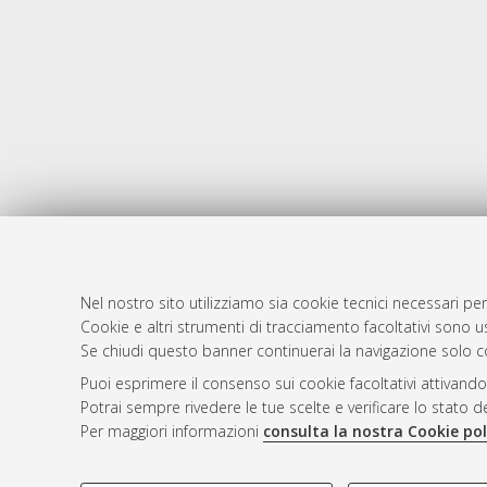
Nel nostro sito utilizziamo sia cookie tecnici necessari per
Cookie e altri strumenti di tracciamento facoltativi sono us
AMS Laure
Atom
Se chiudi questo banner continuerai la navigazione solo c
Servizio i
Rss 1.0
Puoi esprimere il consenso sui cookie facoltativi attivando
Impostazio
Potrai sempre rivedere le tue scelte e verificare lo stato 
Rss 2.0
Informativa
Per maggiori informazioni
consulta la nostra Cookie pol
Condizioni 