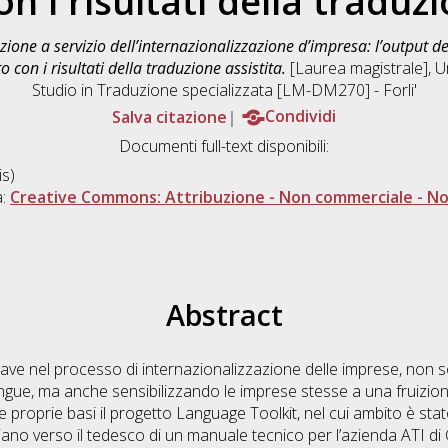
n i risultati della traduzi
zione a servizio dell’internazionalizzazione d’impresa: l’output
con i risultati della traduzione assistita.
[Laurea magistrale], Un
Studio in
Traduzione specializzata [LM-DM270] - Forli'
Salva citazione
Condividi
Documenti full-text disponibili:
s)
a:
Creative Commons: Attribuzione - Non commerciale - Non
Abstract
hiave nel processo di internazionalizzazione delle imprese, non 
ingue, ma anche sensibilizzando le imprese stesse a una fruizione di
 proprie basi il progetto Language Toolkit, nel cui ambito è stat
taliano verso il tedesco di un manuale tecnico per l’azienda ATI 