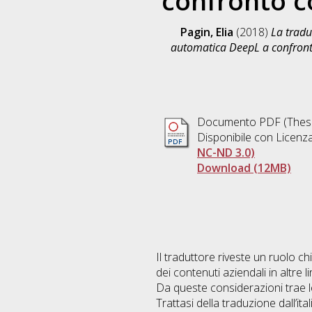
confronto co
Pagin, Elia
(2018)
La tradu
automatica DeepL a confronto 
Documento PDF (Thesi
Disponibile con Licenz
NC-ND 3.0)
Download (12MB)
Il traduttore riveste un ruolo c
dei contenuti aziendali in altre l
Da queste considerazioni trae le
Trattasi della traduzione dall’i