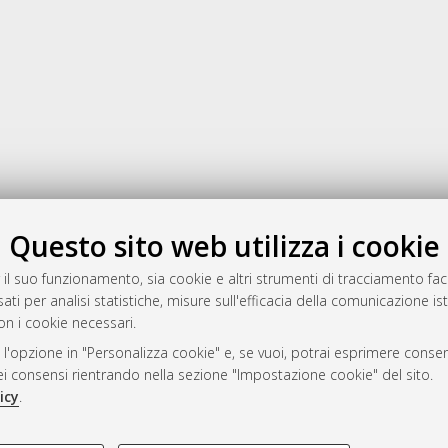
Gestione del documento:
Questo sito web utilizza i cookie
 il suo funzionamento, sia cookie e altri strumenti di tracciamento faco
ati per analisi statistiche, misure sull'efficacia della comunicazione is
a
on i cookie necessari.
mplementato e gestito da
AlmaDL
 l'opzione in "Personalizza cookie" e, se vuoi, potrai esprimere consens
ni Cookie
dei consensi rientrando nella sezione "Impostazione cookie" del sito.
 sulla privacy
icy
.
d’uso del sito