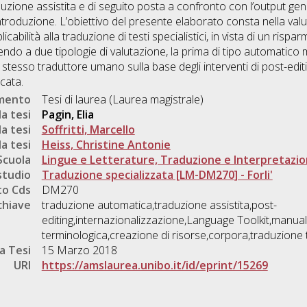
aduzione assistita e di seguito posta a confronto con l’output ge
roduzione. L’obiettivo del presente elaborato consta nella valut
abilità alla traduzione di testi specialistici, in vista di un rispar
rendo a due tipologie di valutazione, la prima di tipo automatico
 stesso traduttore umano sulla base degli interventi di post-edit
cata.
umento
Tesi di laurea (Laurea magistrale)
a tesi
Pagin, Elia
a tesi
Soffritti, Marcello
a tesi
Heiss, Christine Antonie
Scuola
Lingue e Letterature, Traduzione e Interpretazi
studio
Traduzione specializzata [LM-DM270] - Forli'
o Cds
DM270
chiave
traduzione automatica,traduzione assistita,post-
editing,internazionalizzazione,Language Toolkit,manua
terminologica,creazione di risorse,corpora,traduzione t
a Tesi
15 Marzo 2018
URI
https://amslaurea.unibo.it/id/eprint/15269