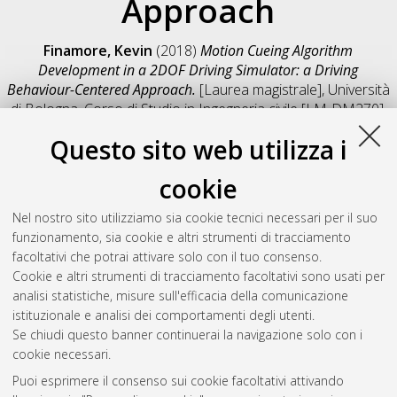
Approach
Finamore, Kevin
(2018)
Motion Cueing Algorithm
Development in a 2DOF Driving Simulator: a Driving
Behaviour-Centered Approach.
[Laurea magistrale], Università
di Bologna, Corso di Studio in
Ingegneria civile [LM-DM270]
,
Documento full-text non disponibile
Questo sito web utilizza i
Salva citazione
Condividi
Il full-text non è disponibile per scelta dell'autore. (
Contatta
cookie
l'autore
)
Abstract
Nel nostro sito utilizziamo sia cookie tecnici necessari per il suo
funzionamento, sia cookie e altri strumenti di tracciamento
facoltativi che potrai attivare solo con il tuo consenso.
Altri metadati
Cookie e altri strumenti di tracciamento facoltativi sono usati per
analisi statistiche, misure sull'efficacia della comunicazione
Gestione del documento:
istituzionale e analisi dei comportamenti degli utenti.
Se chiudi questo banner continuerai la navigazione solo con i
cookie necessari.
Puoi esprimere il consenso sui cookie facoltativi attivando
Atom