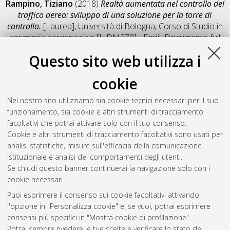
Rampino, Tiziano
(2018)
Realtà aumentata nel controllo del
traffico aereo: sviluppo di una soluzione per la torre di
controllo.
[Laurea], Università di Bologna, Corso di Studio in
Ingegneria aerospaziale [L-DM270] - Forli'
, Documento full-
text non disponibile
Questo sito web utilizza i
Salva citazione
Condividi
Il full-text non è disponibile per scelta dell'autore. (
Contatta
cookie
l'autore
)
Abstract
Nel nostro sito utilizziamo sia cookie tecnici necessari per il suo
funzionamento, sia cookie e altri strumenti di tracciamento
facoltativi che potrai attivare solo con il tuo consenso.
Altri metadati
Cookie e altri strumenti di tracciamento facoltativi sono usati per
analisi statistiche, misure sull'efficacia della comunicazione
Gestione del documento:
istituzionale e analisi dei comportamenti degli utenti.
Se chiudi questo banner continuerai la navigazione solo con i
cookie necessari.
Puoi esprimere il consenso sui cookie facoltativi attivando
Atom
l'opzione in "Personalizza cookie" e, se vuoi, potrai esprimere
Rss 1.0
consensi più specifici in "Mostra cookie di profilazione".
Potrai sempre rivedere le tue scelte e verificare lo stato dei