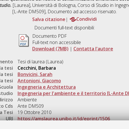
tudio.
[Laurea], Università di Bologna, Corso di Studio in
Ingegne
[L-Ante DM509]
, Documento ad accesso riservato.
Salva citazione
Condividi
Documenti full-text disponibili:
Documento PDF
Full-text non accessibile
Download (7MB)
|
Contatta l'autore
umento
Tesi di laurea (Laurea)
a tesi
Cecchini, Barbara
a tesi
Bonvicini, Sarah
a tesi
Antonioni, Giacomo
Scuola
Ingegneria e Architettura
studio
Ingegneria per l'ambiente e il territorio [L-Ante 
dirizzo
Ambiente
o Cds
Ante DM509
a Tesi
19 Ottobre 2010
URI
https://amslaurea.unibo.it/id/eprint/1506