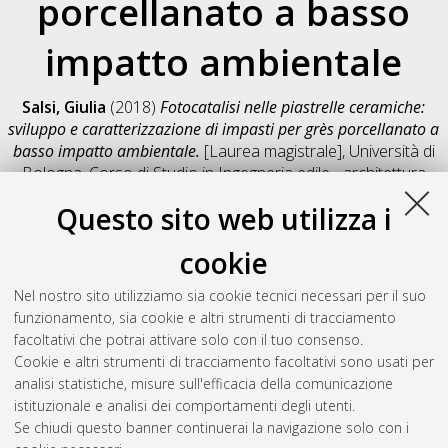
porcellanato a basso
impatto ambientale
Salsi, Giulia
(2018)
Fotocatalisi nelle piastrelle ceramiche:
sviluppo e caratterizzazione di impasti per grès porcellanato a
basso impatto ambientale.
[Laurea magistrale], Università di
Bologna, Corso di Studio in
Ingegneria edile - architettura
[LM-DM270]
, Documento full-text non disponibile
Questo sito web utilizza i
Salva citazione
Condividi
Il full-text non è disponibile per scelta dell'autore. (
Contatta
cookie
l'autore
)
Abstract
Nel nostro sito utilizziamo sia cookie tecnici necessari per il suo
funzionamento, sia cookie e altri strumenti di tracciamento
facoltativi che potrai attivare solo con il tuo consenso.
Altri metadati
Cookie e altri strumenti di tracciamento facoltativi sono usati per
analisi statistiche, misure sull'efficacia della comunicazione
Gestione del documento:
istituzionale e analisi dei comportamenti degli utenti.
Se chiudi questo banner continuerai la navigazione solo con i