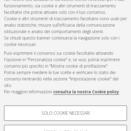
funzionamento, sia cookie e altri strumenti di tracciamento
facoltativi che potrai attivare solo con il tuo consenso.
Cookie e altri strumenti di tracciamento facoltativi sono usati per
analisi statistiche, misure sull'efficacia della comunicazione
Gestione del documento:
istituzionale e analisi dei comportamenti degli utenti.
Se chiudi questo banner continuerai la navigazione solo con i
cookie necessari.
Puoi esprimere il consenso sui cookie facoltativi attivando
Atom
l'opzione in "Personalizza cookie" e, se vuoi, potrai esprimere
Rss 1.0
consensi più specifici in "Mostra cookie di profilazione".
Potrai sempre rivedere le tue scelte e verificare lo stato dei
Rss 2.0
consensi rientrando nella sezione "Impostazione cookie" del
sito.
Per maggiori informazioni
consulta la nostra Cookie policy
.
AMS Laurea
Servizio implementato e gestito da
AlmaDL
Impostazioni Cookie
COOKIE DI PROFILAZIONE -
SOLO COOKIE NECESSARI
Informativa sulla privacy
FACOLTATIVI
Condizioni d’uso del sito
Si tratta di cookie utilizzati per analizzare le caratteristiche della