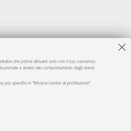
ltativi che potrai attivare solo con il tuo consenso.
tituzionale e analisi dei comportamenti degli utenti.
i più specifici in "Mostra cookie di profilazione".
SARI
, a titolo esemplificativo, per il corretto funzionamento del sito,
e, per il bilanciamento del carico, ottimizzare le prestazioni