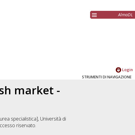
AlmaDL
Login
STRUMENTI DI NAVIGAZIONE
ish market -
rea specialistica], Università di
cesso riservato.