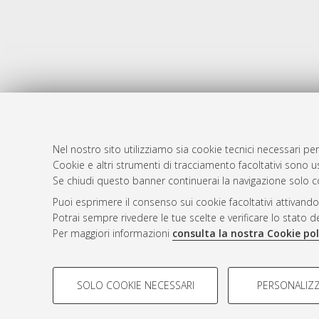
Nel nostro sito utilizziamo sia cookie tecnici necessari per
Cookie e altri strumenti di tracciamento facoltativi sono us
AMS Laure
Atom
Se chiudi questo banner continuerai la navigazione solo c
Servizio i
Rss 1.0
Puoi esprimere il consenso sui cookie facoltativi attivando
Impostazio
Potrai sempre rivedere le tue scelte e verificare lo stato 
Rss 2.0
Informativa
Per maggiori informazioni
consulta la nostra Cookie pol
Condizioni 
COOKIE DI PROFILAZIONE - FACOLTATIVI
SOLO COOKIE NECESSARI
PERSONALIZZ
Si tratta di cookie utilizzati per analizzare le caratteristiche de
© ALMA MATER STUDIORUM - Università d
profili in base al loro comportamento sul sito, per analisi di mark