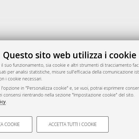
Gestione del documento:
Questo sito web utilizza i cookie
 il suo funzionamento, sia cookie e altri strumenti di tracciamento faco
ati per analisi statistiche, misure sull'efficacia della comunicazione is
a
on i cookie necessari.
mplementato e gestito da
AlmaDL
 l'opzione in "Personalizza cookie" e, se vuoi, potrai esprimere consens
ni Cookie
dei consensi rientrando nella sezione "Impostazione cookie" del sito.
 sulla privacy
icy
.
d’uso del sito
COOKIE TECNICI - NECES
A COOKIE
ACCETTA TUTTI I COOKIE
lla navigazione degli utenti, creare
Si tratta di cookie tecnici utilizzati
i Bologna, 2007-2026.
eting.
salvare le preferenze di navigazion