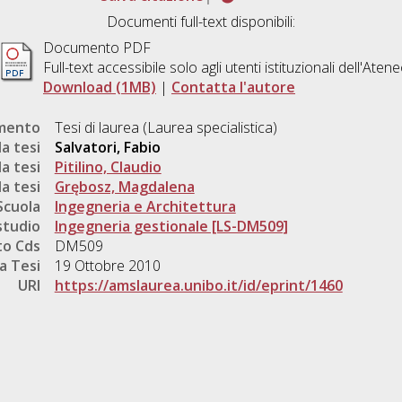
Documenti full-text disponibili:
Documento PDF
Full-text accessibile solo agli utenti istituzionali dell'Aten
Download (1MB)
|
Contatta l'autore
umento
Tesi di laurea (Laurea specialistica)
a tesi
Salvatori, Fabio
a tesi
Pitilino, Claudio
a tesi
Grębosz, Magdalena
Scuola
Ingegneria e Architettura
studio
Ingegneria gestionale [LS-DM509]
o Cds
DM509
a Tesi
19 Ottobre 2010
URI
https://amslaurea.unibo.it/id/eprint/1460