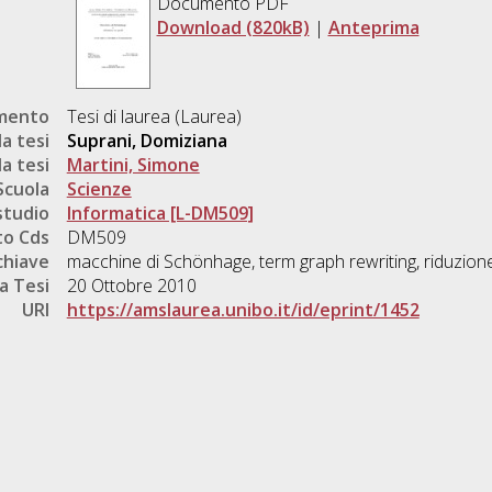
Documento PDF
Download (820kB)
|
Anteprima
umento
Tesi di laurea (Laurea)
a tesi
Suprani, Domiziana
a tesi
Martini, Simone
Scuola
Scienze
studio
Informatica [L-DM509]
o Cds
DM509
chiave
macchine di Schönhage, term graph rewriting, riduzione
a Tesi
20 Ottobre 2010
URI
https://amslaurea.unibo.it/id/eprint/1452