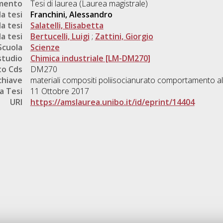
umento
Tesi di laurea (Laurea magistrale)
a tesi
Franchini, Alessandro
a tesi
Salatelli, Elisabetta
a tesi
Bertucelli, Luigi
;
Zattini, Giorgio
Scuola
Scienze
studio
Chimica industriale [LM-DM270]
o Cds
DM270
chiave
materiali compositi poliisocianurato comportamento a
a Tesi
11 Ottobre 2017
URI
https://amslaurea.unibo.it/id/eprint/14404