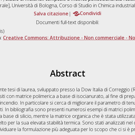
ale], Università di Bologna, Corso di Studio in
Chimica industri
Salva citazione
Condividi
Documenti full-text disponibili:
s)
a:
Creative Commons: Attribuzione - Non commerciale - Non
Abstract
nte tesi di laurea, sviluppato presso la Dow Italia di Correggio (R
iti con matrice polimerica a base di isocianurato, al fine di pre
cendio. In particolare si cerca di migliorare il parametro di ten
i. In bibliografia sono presenti numerosi esempi di matrici polim
a base di silicio, mentre la matrice organica che è stata utilizza
lto per la sua elevata stabilità termica. Sono stati analizzati nel 
ndividuare la formulazione più adeguata per lo scopo che ci si è pr