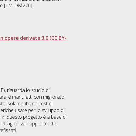
ale [LM-DM270]
 opere derivate 3.0 (CC BY-
E), riguarda lo studio di
parare manufatti con migliorato
uta isolamento nei test di
eriche usate per lo sviluppo di
ta in questo progetto è a base di
dettaglio i vari approcci che
efissati.