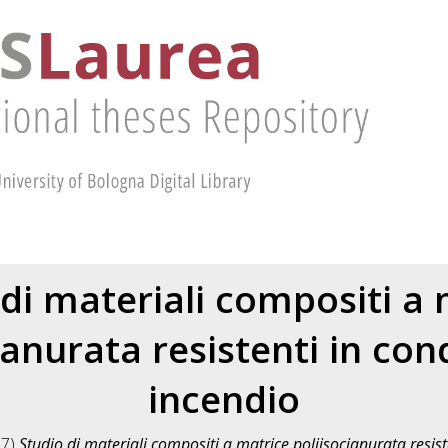
 di materiali compositi a 
ianurata resistenti in cond
incendio
17)
Studio di materiali compositi a matrice poliisocianurata resiste