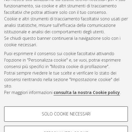
funzionamento, sia cookie e altri strumenti di tracciamento
facoltativi che potrai attivare solo con il tuo consenso.
Cookie e altri strumenti di tracciamento facoltativi sono usati per
analisi statistiche, misure sull'efficacia della comunicazione
Gestione del documento:
istituzionale e analisi dei comportamenti degli utenti.
Se chiudi questo banner continuerai la navigazione solo con i
cookie necessari.
Puoi esprimere il consenso sui cookie facoltativi attivando
Atom
l'opzione in "Personalizza cookie" e, se vuoi, potrai esprimere
Rss 1.0
consensi più specifici in "Mostra cookie di profilazione".
Potrai sempre rivedere le tue scelte e verificare lo stato dei
Rss 2.0
consensi rientrando nella sezione "Impostazione cookie" del
sito.
Per maggiori informazioni
consulta la nostra Cookie policy
.
AMS Laurea
Servizio implementato e gestito da
AlmaDL
Impostazioni Cookie
COOKIE DI PROFILAZIONE -
SOLO COOKIE NECESSARI
Informativa sulla privacy
FACOLTATIVI
Condizioni d’uso del sito
Si tratta di cookie utilizzati per analizzare le caratteristiche della