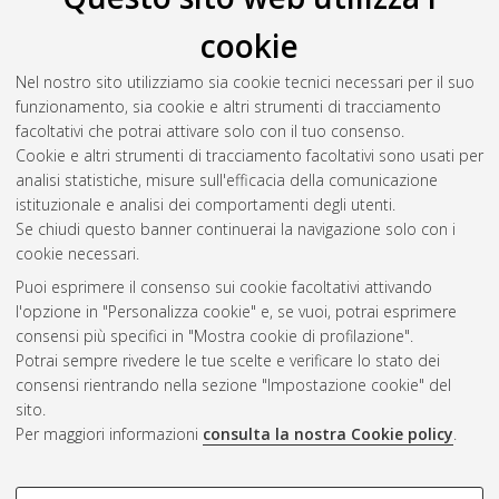
Il full-text non è disponibile per scelta dell'autore. (
Contatta
cookie
l'autore
)
Abstract
Nel nostro sito utilizziamo sia cookie tecnici necessari per il suo
funzionamento, sia cookie e altri strumenti di tracciamento
facoltativi che potrai attivare solo con il tuo consenso.
Altri metadati
Cookie e altri strumenti di tracciamento facoltativi sono usati per
analisi statistiche, misure sull'efficacia della comunicazione
Gestione del documento:
istituzionale e analisi dei comportamenti degli utenti.
Se chiudi questo banner continuerai la navigazione solo con i
cookie necessari.
Puoi esprimere il consenso sui cookie facoltativi attivando
Atom
l'opzione in "Personalizza cookie" e, se vuoi, potrai esprimere
Rss 1.0
consensi più specifici in "Mostra cookie di profilazione".
Potrai sempre rivedere le tue scelte e verificare lo stato dei
Rss 2.0
consensi rientrando nella sezione "Impostazione cookie" del
sito.
Per maggiori informazioni
consulta la nostra Cookie policy
.
AMS Laurea
Servizio implementato e gestito da
AlmaDL
Impostazioni Cookie
COOKIE DI PROFILAZIONE -