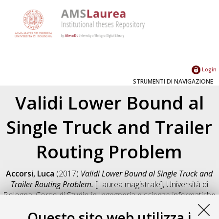
Login
STRUMENTI DI NAVIGAZIONE
Validi Lower Bound al
Single Truck and Trailer
Routing Problem
Accorsi, Luca
(2017)
Validi Lower Bound al Single Truck and
Trailer Routing Problem.
[Laurea magistrale], Università di
Bologna, Corso di Studio in
Ingegneria e scienze informatiche
[LM-DM270] - Cesena
, Documento full-text non disponibile
Questo sito web utilizza i
Salva citazione
Condividi