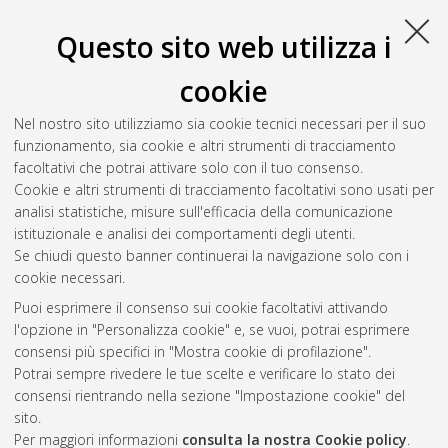
Bologna, Corso di Studio in
Ingegneria e scienze informatiche
[L-DM270] - Cesena
, Documento full-text non disponibile
Questo sito web utilizza i
Salva citazione
Condividi
Il full-text non è disponibile per scelta dell'autore. (
Contatta
cookie
l'autore
)
Abstract
Nel nostro sito utilizziamo sia cookie tecnici necessari per il suo
funzionamento, sia cookie e altri strumenti di tracciamento
facoltativi che potrai attivare solo con il tuo consenso.
Altri metadati
Cookie e altri strumenti di tracciamento facoltativi sono usati per
analisi statistiche, misure sull'efficacia della comunicazione
Gestione del documento:
istituzionale e analisi dei comportamenti degli utenti.
Se chiudi questo banner continuerai la navigazione solo con i
cookie necessari.
Puoi esprimere il consenso sui cookie facoltativi attivando
Atom
l'opzione in "Personalizza cookie" e, se vuoi, potrai esprimere
Rss 1.0
consensi più specifici in "Mostra cookie di profilazione".
Potrai sempre rivedere le tue scelte e verificare lo stato dei
Rss 2.0
consensi rientrando nella sezione "Impostazione cookie" del
sito.
Per maggiori informazioni
consulta la nostra Cookie policy
.
AMS Laurea