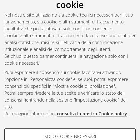
cookie
Full-text non accessibile
Download (2MB)
|
Contatta l'autore
Nel nostro sito utilizziamo sia cookie tecnici necessari per il suo
funzionamento, sia cookie e altri strumenti di tracciamento
facoltativi che potrai attivare solo con il tuo consenso.
Altri metadati
Cookie e altri strumenti di tracciamento facoltativi sono usati per
analisi statistiche, misure sull'efficacia della comunicazione
Gestione del documento:
istituzionale e analisi dei comportamenti degli utenti.
Se chiudi questo banner continuerai la navigazione solo con i
cookie necessari.
Puoi esprimere il consenso sui cookie facoltativi attivando
Atom
l'opzione in "Personalizza cookie" e, se vuoi, potrai esprimere
Rss 1.0
consensi più specifici in "Mostra cookie di profilazione".
Potrai sempre rivedere le tue scelte e verificare lo stato dei
Rss 2.0
consensi rientrando nella sezione "Impostazione cookie" del
sito.
Per maggiori informazioni
consulta la nostra Cookie policy
.
AMS Laurea
Servizio implementato e gestito da
AlmaDL
Impostazioni Cookie
COOKIE DI PROFILAZIONE -
SOLO COOKIE NECESSARI
Informativa sulla privacy
FACOLTATIVI