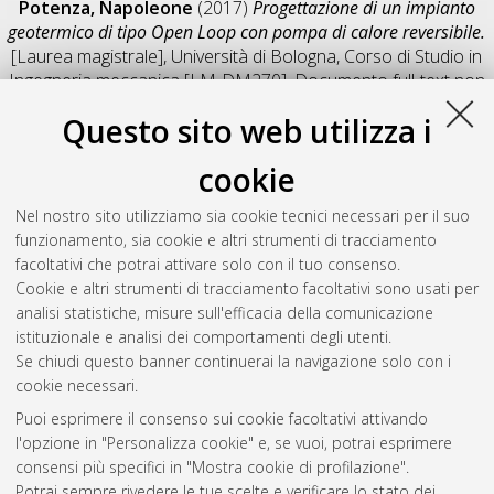
Potenza, Napoleone
(2017)
Progettazione di un impianto
geotermico di tipo Open Loop con pompa di calore reversibile.
[Laurea magistrale], Università di Bologna, Corso di Studio in
Ingegneria meccanica [LM-DM270]
, Documento full-text non
disponibile
Questo sito web utilizza i
Salva citazione
Condividi
Il full-text non è disponibile per scelta dell'autore. (
Contatta
cookie
l'autore
)
Abstract
Nel nostro sito utilizziamo sia cookie tecnici necessari per il suo
funzionamento, sia cookie e altri strumenti di tracciamento
facoltativi che potrai attivare solo con il tuo consenso.
Altri metadati
Cookie e altri strumenti di tracciamento facoltativi sono usati per
analisi statistiche, misure sull'efficacia della comunicazione
Gestione del documento:
istituzionale e analisi dei comportamenti degli utenti.
Se chiudi questo banner continuerai la navigazione solo con i
cookie necessari.
Puoi esprimere il consenso sui cookie facoltativi attivando
Atom
l'opzione in "Personalizza cookie" e, se vuoi, potrai esprimere
Rss 1.0
consensi più specifici in "Mostra cookie di profilazione".
Potrai sempre rivedere le tue scelte e verificare lo stato dei