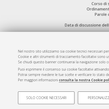
Corso di 
Ordinament
Parole 
Data di discussione dell
Nel nostro sito utilizziamo sia cookie tecnici necessari per
Cookie e altri strumenti di tracciamento facoltativi sono us
AMS Laure
Atom
Se chiudi questo banner continuerai la navigazione solo c
Servizio i
Rss 1.0
Puoi esprimere il consenso sui cookie facoltativi attivando
Impostazio
Potrai sempre rivedere le tue scelte e verificare lo stato 
Rss 2.0
Informativa
Per maggiori informazioni
consulta la nostra Cookie pol
Condizioni 
COOKIE DI PROFILAZIONE - FACOLTATIVI
SOLO COOKIE NECESSARI
PERSONALIZZ
Si tratta di cookie utilizzati per analizzare le caratteristiche de
© ALMA MATER STUDIORUM - Università d
profili in base al loro comportamento sul sito, per analisi di mark