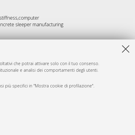
 stiffness,computer
oncrete sleeper manufacturing
ltativi che potrai attivare solo con il tuo consenso.
tituzionale e analisi dei comportamenti degli utenti.
i più specifici in "Mostra cookie di profilazione".
SARI
, a titolo esemplificativo, per il corretto funzionamento del sito,
e, per il bilanciamento del carico, ottimizzare le prestazioni