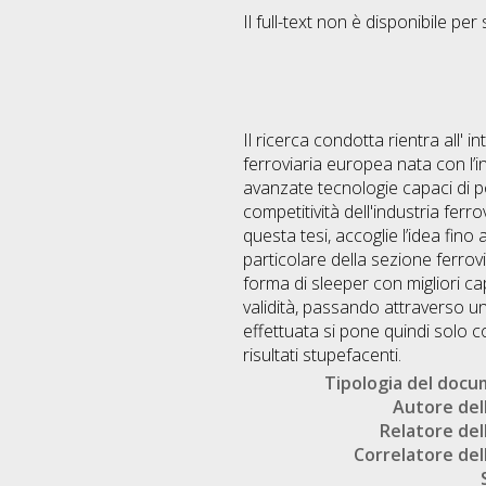
Il full-text non è disponibile per 
Il ricerca condotta rientra all' 
ferroviaria europea nata con l’i
avanzate tecnologie capaci di po
competitività dell'industria fer
questa tesi, accoglie l’idea fin
particolare della sezione ferrovi
forma di sleeper con migliori c
validità, passando attraverso un
effettuata si pone quindi solo 
risultati stupefacenti.
Tipologia del doc
Autore dell
Relatore dell
Correlatore dell