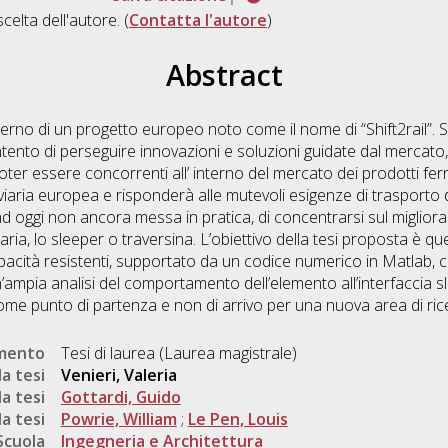
scelta dell'autore. (
Contatta l'autore
)
Abstract
interno di un progetto europeo noto come il nome di “Shift2rail”. Sh
ntento di perseguire innovazioni e soluzioni guidate dal mercato,
ter essere concorrenti all’ interno del mercato dei prodotti ferr
roviaria europea e risponderà alle mutevoli esigenze di trasporto 
o ad oggi non ancora messa in pratica, di concentrarsi sul miglio
aria, lo sleeper o traversina. L’obiettivo della tesi proposta è q
apacità resistenti, supportato da un codice numerico in Matlab, 
’ampia analisi del comportamento dell’elemento all’interfaccia sl
come punto di partenza e non di arrivo per una nuova area di ric
umento
Tesi di laurea (Laurea magistrale)
a tesi
Venieri, Valeria
a tesi
Gottardi, Guido
a tesi
Powrie, William
;
Le Pen, Louis
Scuola
Ingegneria e Architettura