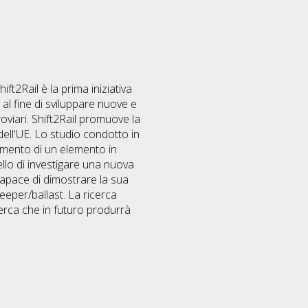
ift2Rail è la prima iniziativa
 al fine di sviluppare nuove e
oviari. Shift2Rail promuove la
dell'UE. Lo studio condotto in
ramento di un elemento in
uello di investigare una nuova
capace di dimostrare la sua
eeper/ballast. La ricerca
erca che in futuro produrrà