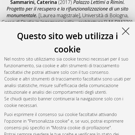
Sammarini, Caterina
(2017)
Palazzo Lettimi a Rimini.
Progetto per il recupero e la rifunzionalizzazione di un sito
monumentale.
[Laurea magistrale], Università di Bologna,
Corso di Studio in
Ingegneria edile - architettura [LM-DM270]
,
Documento full-text non disponibile
Questo sito web utilizza i
Salva citazione
Condividi
Il full-text non è disponibile per scelta dell'autore. (
Contatta
cookie
l'autore
)
Abstract
Nel nostro sito utilizziamo sia cookie tecnici necessari per il suo
funzionamento, sia cookie e altri strumenti di tracciamento
facoltativi che potrai attivare solo con il tuo consenso.
Altri metadati
Cookie e altri strumenti di tracciamento facoltativi sono usati per
analisi statistiche, misure sull'efficacia della comunicazione
Gestione del documento:
istituzionale e analisi dei comportamenti degli utenti.
Se chiudi questo banner continuerai la navigazione solo con i
cookie necessari.
Puoi esprimere il consenso sui cookie facoltativi attivando
Atom
l'opzione in "Personalizza cookie" e, se vuoi, potrai esprimere
Rss 1.0
consensi più specifici in "Mostra cookie di profilazione".
Potrai sempre rivedere le tue scelte e verificare lo stato dei