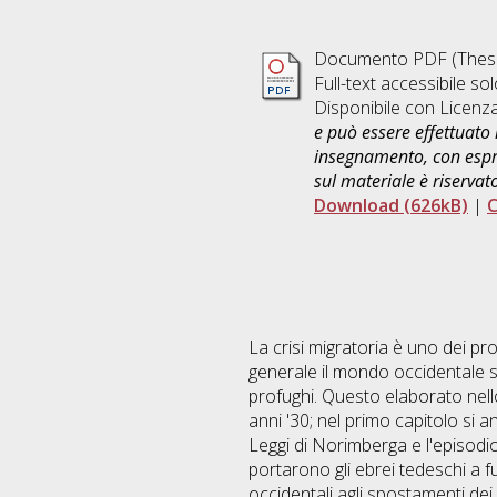
Documento PDF (Thesi
Full-text accessibile sol
Disponibile con Licenz
e può essere effettuato 
insegnamento, con espre
sul materiale è riservat
Download (626kB)
|
C
La crisi migratoria è uno dei pro
generale il mondo occidentale si
profughi. Questo elaborato nello 
anni '30; nel primo capitolo si 
Leggi di Norimberga e l'episodio
portarono gli ebrei tedeschi a f
occidentali agli spostamenti dei 