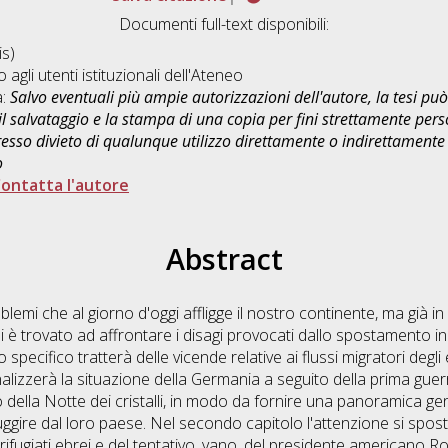
Documenti full-text disponibili:
s)
o agli utenti istituzionali dell'Ateneo
a:
Salvo eventuali più ampie autorizzazioni dell'autore, la tesi p
il salvataggio e la stampa di una copia per fini strettamente person
sso divieto di qualunque utilizzo direttamente o indirettamente 
o
ontatta l'autore
Abstract
blemi che al giorno d'oggi affligge il nostro continente, ma già in
 è trovato ad affrontare i disagi provocati dallo spostamento in 
specifico tratterà delle vicende relative ai flussi migratori degli
analizzerà la situazione della Germania a seguito della prima gue
 della Notte dei cristalli, in modo da fornire una panoramica ge
uggire dal loro paese. Nel secondo capitolo l'attenzione si spost
rifugiati ebrei e del tentativo, vano, del presidente americano Roo