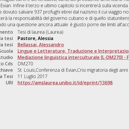
vian. Infine il terzo e ultimo capitolo si incentrerà sulla vicenda
 dovuto salvare 937 profughi ebrei dal nazismo il cui viaggio n
terà la responsabilità del governo cubano e di quello statuniten
ndo una questione ancora attuale: è giusto porre dei limiti all'ac
umento
Tesi di laurea (Laurea)
a tesi
Pastore, Alessia
a tesi
Bellassai, Alessandro
Scuola
Lingue e Letterature, Traduzione e Interpretazi
studio
Mediazione linguistica interculturale [L-DM270] - Fo
o Cds
DM270
chiave
St. Louis,Conferenza di Evian,Crisi migratoria degli anni
a Tesi
11 Luglio 2017
URI
https://amslaurea.unibo.it/id/eprint/13698