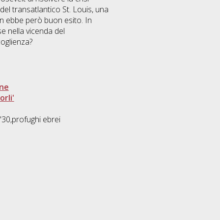
 del transatlantico St. Louis, una
on ebbe però buon esito. In
se nella vicenda del
coglienza?
one
rli'
 '30,profughi ebrei